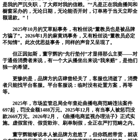
是我的严沉失职，了大师对我的信赖。”“凡是正在我曲播间和
橱窗采办的，无论日期，无论能否开封，订单将于当天立即全
额退款。”！
2025年10月的艾草贴事务，有粉丝说“董教员也是被品牌
方骗了”。2026年1月的麻黄鸡事务，又有粉丝说“董教员必定
不知情”。此次优思益事务，同样的声音又呈现了。
但正因如斯，董宇辉的“先行垫付”才显得那么主要——对
于通俗消费者来说，有一个大从播坐出来说“我来赔”，是他们
独一的希望。
更惨的是，品牌方的店肆曾经关了，客服也消逝了，消费
者只能找平台客服。平台客服说：临时没有处置方案，再等
等。
2025年，市场监管总局全年查处曲播电商范畴违法案件
697起，罚没金额1488万元。2025年12月，有当事人被惩罚没
款2669万元。2026年2月，《曲播电商监视办理法子》正式实
施。虚假宣传、假货欺诈、刷单制假，全正在严打范畴之内。
董宇辉能够说本人被品牌方忽悠了，但你既然带货，就该