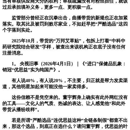
当有审核供应商天分的权利；审核疏漏没有对粉丝担任，就该
过后承担填补义务，更多一点、更积极一点。
监管部分曾经正在沉拳出击，曲播带货的新规也正在加紧
落实。取其比及被罚到败尽家业，不如赶早把“严酷选品”这四
个字落到实处。
2025年10月，带货的“万邦艾草贴”，包拆上打着“中科中
药研究院结合研发”字样，被查出来该机构正在底子没有任何
注册消息。
1。 央视旧事（2026年4月1日）｜《“进口”保健品乱象：
销冠“优思益”实为纯国产》。
有人说40%，有人说20%，不主要，归正就是帮力发卖渠
道，其他明星加起来可能没他一家卖得多。
这份信赖不是凭空来的。董宇辉身上确实有此外网红没有
的工具——文化人的气质、热诚的表达、让人感觉他“和此外
带货从播纷歧样”。
若是所谓“严酷选品”连优思益这种“全链条制假”都查不出
来，那这个选品，到底正在选什么？请问董宇辉，优思益的叶