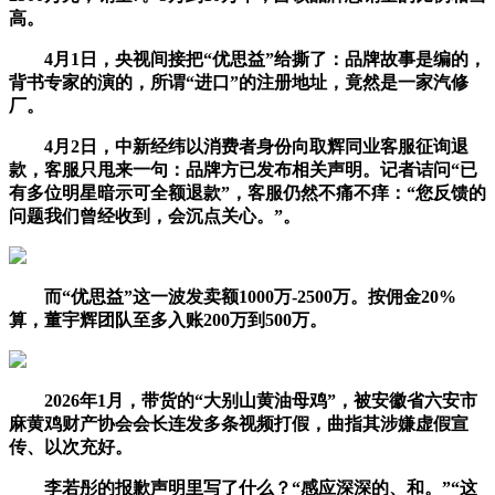
高。
4月1日，央视间接把“优思益”给撕了：品牌故事是编的，
背书专家的演的，所谓“进口”的注册地址，竟然是一家汽修
厂。
4月2日，中新经纬以消费者身份向取辉同业客服征询退
款，客服只甩来一句：品牌方已发布相关声明。记者诘问“已
有多位明星暗示可全额退款”，客服仍然不痛不痒：“您反馈的
问题我们曾经收到，会沉点关心。”。
而“优思益”这一波发卖额1000万-2500万。按佣金20%
算，董宇辉团队至多入账200万到500万。
2026年1月，带货的“大别山黄油母鸡”，被安徽省六安市
麻黄鸡财产协会会长连发多条视频打假，曲指其涉嫌虚假宣
传、以次充好。
李若彤的报歉声明里写了什么？“感应深深的、和。”“这