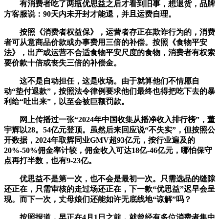
有消费者吃了两瓶优思益之后才看到旧事，想退货，品牌
方客服说：90天内未开封才能退，并且运费自理。
按照《消费者权益保》，运营者存正在欺诈行为的，消费
者可从意商品价款或办事费用三倍的补偿。按照《食物平安
法》，出产或运营不合适食物平安尺度的食物，消费者有权索
要价款十倍或丧失三倍的补偿金。
这不是自动担任，这是收场。由于就算他们不情愿自
动“垫付退款”，按照法令律例要求他们最终也得把吃下去的暴
利给“吐出来”，以至会被巨额罚款。
网上传播过一张“2024年中国收集从播净收入排行榜”，董
宇辉以28。54亿元登顶。虽然后来回应说“不失实”，但按照公
开数据，2024年取辉同业GMV超93亿元，按行业遍及的
20%-50%佣金率计较，佣金收入可达18亿-46亿元，哪怕保守
点再打半数，也有9-23亿。
优思益不是第一次，也不会是最初一次。只需选品的缝隙
还正在，只需审核的走过场还正在，下一款“优思益”迟早会呈
现。而下一次，丈母娘们还能如许无底线地“谅解”吗？
按照报道，早正在4月1日之前，就曾经有多位消费者集中