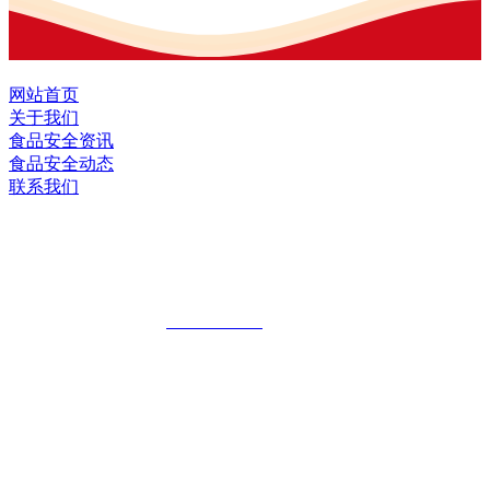
网站首页
关于我们
食品安全资讯
食品安全动态
联系我们
黑龙江J9.COM(中国区)·集团食品股份有
限公司
全国统一客服热线：
18903658751
地址：哈尔滨南岗区红旗满族乡科技园区
地址：双城经济技术开发区娃哈哈路6号
地址：黑龙江萝北县宝泉岭二九0公路一号
地址：黑龙江省延寿县工业园区北泰山路5号