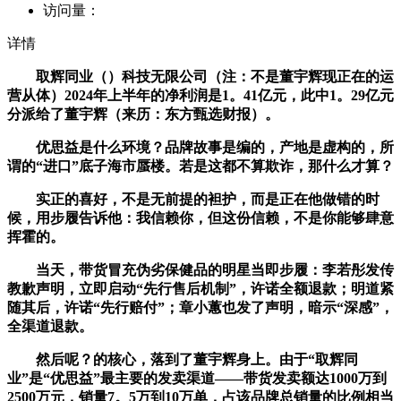
访问量：
详情
取辉同业（）科技无限公司（注：不是董宇辉现正在的运
营从体）2024年上半年的净利润是1。41亿元，此中1。29亿元
分派给了董宇辉（来历：东方甄选财报）。
优思益是什么环境？品牌故事是编的，产地是虚构的，所
谓的“进口”底子海市蜃楼。若是这都不算欺诈，那什么才算？
实正的喜好，不是无前提的袒护，而是正在他做错的时
候，用步履告诉他：我信赖你，但这份信赖，不是你能够肆意
挥霍的。
当天，带货冒充伪劣保健品的明星当即步履：李若彤发传
教歉声明，立即启动“先行售后机制”，许诺全额退款；明道紧
随其后，许诺“先行赔付”；章小蕙也发了声明，暗示“深感”，
全渠道退款。
然后呢？的核心，落到了董宇辉身上。由于“取辉同
业”是“优思益”最主要的发卖渠道——带货发卖额达1000万到
2500万元，销量7。5万到10万单，占该品牌总销量的比例相当