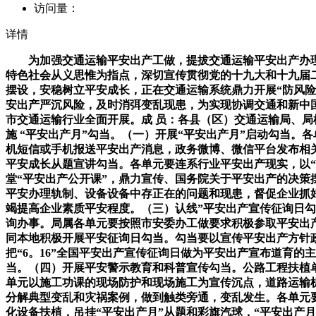
访问量：
详情
为加强交通运输平安出产工做，提拔交通运输平安出产办理
特色社会从义思惟为指点，深切宣传贯彻党的十九大和十九届
摆设，安稳树立平安成长，正在交通运输系统鼎力开展“防风
安出产严沉风险，及时消弭变乱现患，为实现协调交通和新中国成立
市交通运输行业全面开展。成 员：各县（区）交通运输局、局
施 “平安出产月”勾当。（一）开展“平安出产月”启动勾当
机短信或手机报送平安出产消息，政务微博、微信平台发布相
平安成长从题宣讲勾当。各单元要连系行业平安出产现实，以
堂“平安出产公开课”，鼎力宣传、国务院关于平安出产的决
平安办理轨制、设备设备中存正在的问题和现患，督促企业抓
竭提高企业素质平安程度。（三）认线”平安出产宣传征询日勾
询办事。局属各单元要按照市安委办工做要求积极参取平安出
同本地积极开展平安征询日勾当。勾当要以宣传平安出产方针
把“6。16”全国平安出产宣传征询日做为平安出产宣布道育
当。（四）开展平安警示教育和科普宣传勾当。公路工程扶植
单元以施工功课的现场防护和现场施工为宣传沉点，道路运输
分解典型变乱和灾祸案例，做到触类旁通，变乱发生。各单元
化设备扶植，吊挂“平安出产月”从题和彩旗汽球，“平安出产