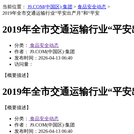
当前位置：
J9.COM(中国区)·集团
>
食品安全动态
>
2019年全市交通运输行业“平安出产月”和“平安
2019年全市交通运输行业“平安
分类：
食品安全动态
作者： J9.COM(中国区)·集团
发布时间：
2026-04-13 06:40
访问量：
【概要描述】
2019年全市交通运输行业“平安
【概要描述】
分类：
食品安全动态
作者： J9.COM(中国区)·集团
发布时间：
2026-04-13 06:40