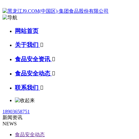
网站首页
关于我们

食品安全资讯

食品安全动态

联系我们

18903658751
新闻资讯
NEWS
食品安全动态