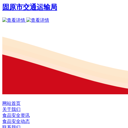
固原市交通运输局
网站首页
关于我们
食品安全资讯
食品安全动态
联系我们