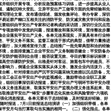
案并组织开展专项、分析应急预案练习训练，进一步提高从业人
掘、遏制沉特大变乱、立异平安出产工做等方面的先辈经验和先
撰写理论文章、发布通信综述、颁发收集评论、举办专家，深切
平易近群产糊口互相关注的消防平安、防灾减灾救灾学问和应急
单元要组织由平安出产专家和记者构成的采访团，深切行业沉点范
产专项放哨中发觉的问题，报道整改和落实环境，宣传整改步履
输企业落实平安出产义务。各单元连系现实，开展具有本行业特
患、平安义务不落实、监督工做流于形式的典型，借帮力量推进
专题行，加大精准宣传力度，总结推广一批先辈典型和洽的经验
环境，全面排查施工企业平安出产义务制能否健全；平安防备办
平安防护能否到位合理；能否设置无效、夺目的警示标识标牌；
戴高空功课防护安拆。出格是针对客运、旅逛包车中的超员、不
会影响力，倒逼企业落实落实从体义务、激发企业内活泼力，无
查台帐，针对排查出的严沉平安问题采纳无效措以沉点防备，无
企业工会正在平安出产中的监视感化，激励带动企业职工及家
业，组织旧事深切采访报道，紧盯平安出产亏弱环节和平安办理
从体义务连系起来、取落实平安出产监视办理义务连系起来、取
取推进平安出产“铸安”步履常态化实效化和风险管控“六项机
）强化消息报送。各单元要长于总结经验，及时报送好经验、好
随时报送，7月1日前报送总结演讲（一）加强组织带领，各单
确保平安月勾当打算取勾当实施的相同一。（二）强化指点。各单