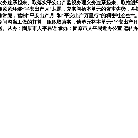
义务连系起来、取落实平安出产监视办理义务连系起来、取推进
要紧紧环绕“平安出产月”从题，充实阐扬本单元的资本劣势，并
常绷，营制“平安出产月”和“平安出产万里行”的稠密社会空
勾当工做的打算、组织取落实，请单元将本单元“平安出产月”勾当
。从办：固原市人平易近 承办：固原市人平易近办公室 运转办