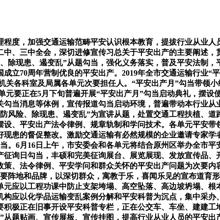
程度，加强交通运输范畴平安认识根本教育，提拔行业从业人员
二中、三中全会，深切进修宣传习总关于平安出产的主要阐述，
险、除现患、遏变乱”从题勾当，强化义务落实，普及平安法制，
70周年营制优良的平安出产。2019年全市交通运输行业“平安
机关各科室及局属各单元次要担任人。“平安出产月”勾当带领
。各单元要正在5月下旬普遍开展“平安出产月”勾当启动典礼，摆
关勾当消息等体例，宣传报道勾当启动环境，普遍带动本行业从
“防风险、除现患、遏变乱”为宣讲从题，处置交通工程扶植、道
策摆设、平安出产法令律例、规章轨制和学问技术。各单元平安带
好现患的督促整改。激励交通运输有必然规模的企业邀请专家学
当。6月16日上午，市安委会和各单元将结合原州区举办全市
产征询日勾当，丰硕和完美征询展台、展览展现、发放宣传品、
政策、法令律例、平安学问和群众关怀的平安出产问题为次要内
的主要阵地和品牌，以深切群众，寓教于乐，喜闻乐见的宣布道育
单元应以工程功课中防止支架垮塌、高空坠落、高边坡坍塌、根
机构应以化学品运输变乱案例分解和平安科普为沉点，集中采办
要积极正在旧事开设平安科普专栏，正在公交车、车坐、建建工
月”从题贴画、宣传展板、宣传挂图，提高行业从业人员的平安