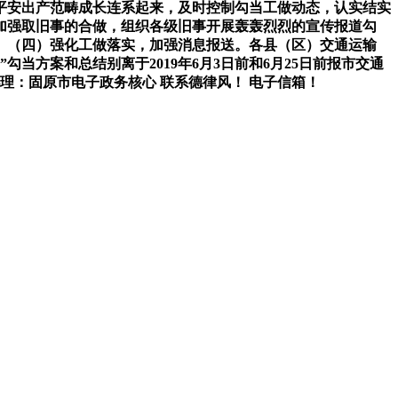
平安出产范畴成长连系起来，及时控制勾当工做动态，认实结实
加强取旧事的合做，组织各级旧事开展轰轰烈烈的宣传报道勾
气。（四）强化工做落实，加强消息报送。各县（区）交通运输
方案和总结别离于2019年6月3日前和6月25日前报市交通
理：固原市电子政务核心 联系德律风！ 电子信箱！