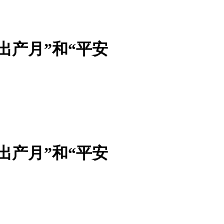
出产月”和“平安
出产月”和“平安