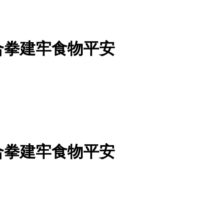
合拳建牢食物平安
合拳建牢食物平安