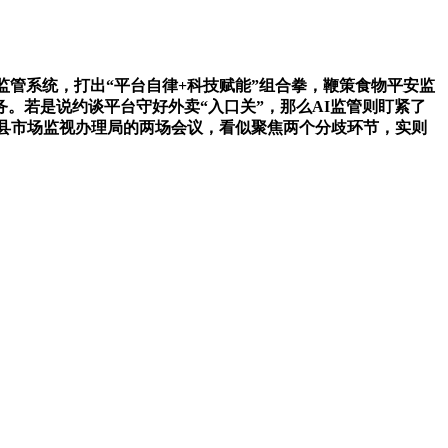
管系统，打出“平台自律+科技赋能”组合拳，鞭策食物平安监
务。若是说约谈平台守好外卖“入口关”，那么AI监管则盯紧了
融安县市场监视办理局的两场会议，看似聚焦两个分歧环节，实则