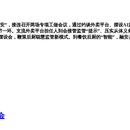
”，接连召开两场专项工做会议，通过约谈外卖平台、摆设AI监
节一环。支流外卖平台担任人到会接管监管“提示”、压实从体义
做带动摆设会，鞭策后厨聪慧监管新模式。到餐饮后厨的“智能”，
会