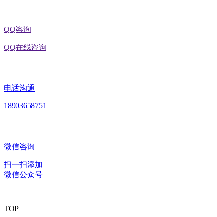
QQ咨询
QQ在线咨询
电话沟通
18903658751
微信咨询
扫一扫添加
微信公众号
TOP