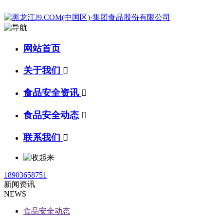
网站首页
关于我们

食品安全资讯

食品安全动态

联系我们

18903658751
新闻资讯
NEWS
食品安全动态