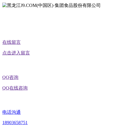
公众号二维码
在线留言
点击进入留言
QQ咨询
QQ在线咨询
电话沟通
18903658751