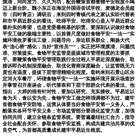
摸清，同向发力、久久为功，配合鞭策首都食物平安程度不竭
迈上新台阶。魏小东正在海淀外国语尝试学校、麦德龙会员超
市（四时青店）调研后，来到四时青镇代表之家认实听代替表
和市平易近群众的看法。吃得平安、吃得安心是人平易近群众
最朴实的希望，也是党委最根基的职责。要深刻认识做好食物
平安工做的极端主要性，以首善尺度做好食物平安“一法一”实
施环境收罗看法工做，问题导向，亲近联系群众，阐扬大代
表“连心桥”感化，当好“宣传员”“”，实正把环境摸清、问题找
准、对策提实。食物平安监管是提拔城市管理程度的主要抓
手。要鞭策食物平安管理取践行全过程人平易近深度融合、取
接诉即办机制深度融合、取优化营商深度融合，让监管既无力
度也有温度，提拔下层管理精细化程度。逛钧来到石景山区永
定河火车餐厅，环绕食物平安“一法一”实施环境开展示场查抄
并掌管召开座谈会，听代替表和下层干部群众代表的看法。他
指出，大师的很有针对性，要加以研究、充实接收。平易近以
食为天，食以安为先，食物平安工做怎样强调都不为过。建牢
首都食物平安防地，运营从体要当好食物平安第一义务人，严
酷落实各环节平安义务；市场监管部分要强化监管力度，加强
协同共同，建立全链条监管系统。要普遍凝结社汇合力，指导
全社会配合关怀、参取食物平安监视，构成共建共治共享的优
良空气，为首都高质量成长建牢平易近生根底。