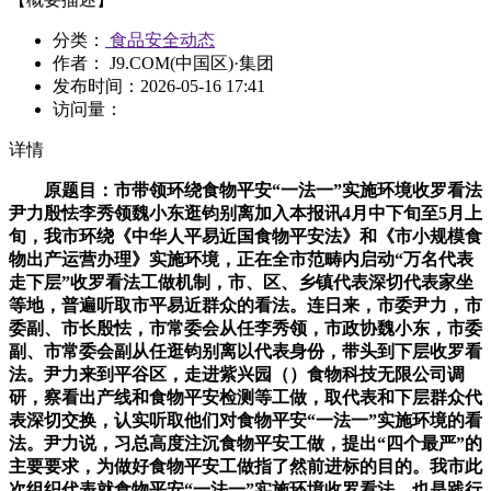
分类：
食品安全动态
作者： J9.COM(中国区)·集团
发布时间：
2026-05-16 17:41
访问量：
详情
原题目：市带领环绕食物平安“一法一”实施环境收罗看法
尹力殷怯李秀领魏小东逛钧别离加入本报讯4月中下旬至5月上
旬，我市环绕《中华人平易近国食物平安法》和《市小规模食
物出产运营办理》实施环境，正在全市范畴内启动“万名代表
走下层”收罗看法工做机制，市、区、乡镇代表深切代表家坐
等地，普遍听取市平易近群众的看法。连日来，市委尹力，市
委副、市长殷怯，市常委会从任李秀领，市政协魏小东，市委
副、市常委会副从任逛钧别离以代表身份，带头到下层收罗看
法。尹力来到平谷区，走进紫兴园（）食物科技无限公司调
研，察看出产线和食物平安检测等工做，取代表和下层群众代
表深切交换，认实听取他们对食物平安“一法一”实施环境的看
法。尹力说，习总高度注沉食物平安工做，提出“四个最严”的
主要要求，为做好食物平安工做指了然前进标的目的。我市此
次组织代表就食物平安“一法一”实施环境收罗看法，也是践行