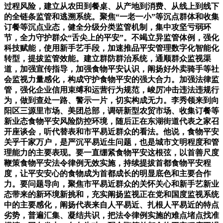
过程风险，建立从农田到餐桌、从产地到消费、从线上到线下
的全链条监管和逃溯系统。聚焦“一老一小”等沉点群体和收集
订餐等沉点业态，健全分级分类监管机制，集中攻坚亏弱环
节，全力守护群众“舌尖上的平安”。不竭立异监管体例，强化
科技赋能，使用新手艺手段，加速推品平安管理数字化智能化
转型，提拔监管效能。建立群防群治系统，通顺群众监视渠
道，加强宣传指导，加强食物平安认识，阐扬好外卖骑手等社
会监视力量感化，构成守护食物平安的强大合力。加强法律监
管，强化企业信用束缚和运营行为规范，峻厉冲击违法违规行
为，做到查处一路、警示一片，切实构成无力。李秀领来到向
阳区三源里市场、美团总部，调研新型农贸市场、收集订餐等
新业态食物平安风险防控环境，随后正在东湖街道代表之家召
开座谈会，听代替表和市平易近群众的看法。他说，食物平安
关乎千家万户，是严沉平易近生问题，也是城市文明程度和管
理能力的主要表现。要一直绷紧食物平安这根弦，以首善尺度
鞭策食物平安法令律例无效实施，持续提拔首都食物平安程
度，让平安安心的食物成为首都成长的明显底色和主要合作
力。要问题导向，聚焦市平易近群众的关怀关心和新手艺新业
态带来的新环境新挑和，充实阐扬监视正在党和国度监视系统
中的主要感化，阐扬代表来自人平易近、扎根人平易近的特点
劣势，普遍汇集、凝结共识，把法令律例实施的难点堵点找准