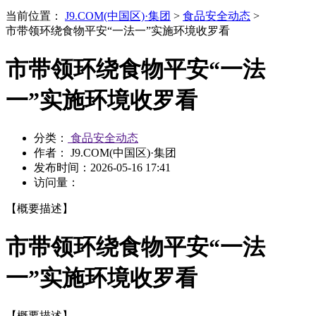
当前位置：
J9.COM(中国区)·集团
>
食品安全动态
>
市带领环绕食物平安“一法一”实施环境收罗看
市带领环绕食物平安“一法
一”实施环境收罗看
分类：
食品安全动态
作者： J9.COM(中国区)·集团
发布时间：
2026-05-16 17:41
访问量：
【概要描述】
市带领环绕食物平安“一法
一”实施环境收罗看
【概要描述】