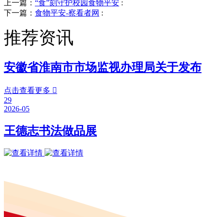
上一篇：
“食”刻守护校园食物平安
:
下一篇：
食物平安-察看者网
:
推荐资讯
安徽省淮南市市场监视办理局关于发布
点击查看更多

29
2026-05
王德志书法做品展