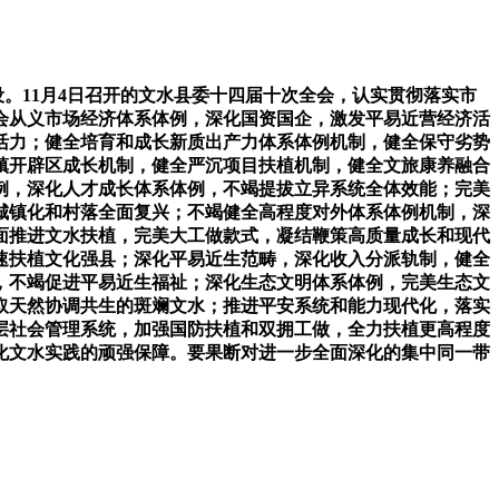
。11月4日召开的文水县委十四届十次全会，认实贯彻落实市
会从义市场经济体系体例，深化国资国企，激发平易近营经济活
活力；健全培育和成长新质出产力体系体例机制，健全保守劣势
镇开辟区成长机制，健全严沉项目扶植机制，健全文旅康养融合
例，深化人才成长体系体例，不竭提拔立异系统全体效能；完美
城镇化和村落全面复兴；不竭健全高程度对外体系体例机制，深
面推进文水扶植，完美大工做款式，凝结鞭策高质量成长和现代
速扶植文化强县；深化平易近生范畴，深化收入分派轨制，健全
，不竭促进平易近生福祉；深化生态文明体系体例，完美生态文
取天然协调共生的斑斓文水；推进平安系统和能力现代化，落实
层社会管理系统，加强国防扶植和双拥工做，全力扶植更高程度
化文水实践的顽强保障。要果断对进一步全面深化的集中同一带