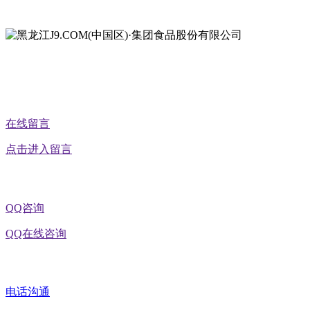
地址：黑龙江省延寿县工业园区北泰山路5号
在线留言
点击进入留言
QQ咨询
QQ在线咨询
电话沟通