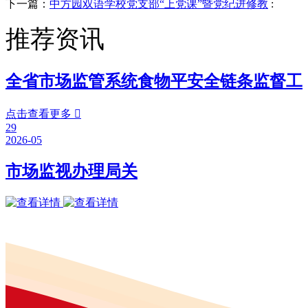
下一篇：
中方园双语学校党支部“上党课”暨党纪进修教
:
推荐资讯
全省市场监管系统食物平安全链条监督工
点击查看更多

29
2026-05
市场监视办理局关