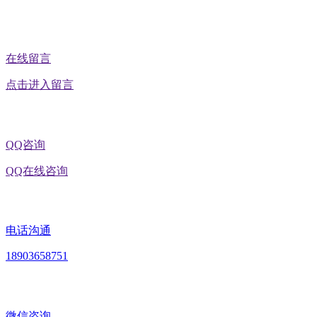
在线留言
点击进入留言
QQ咨询
QQ在线咨询
电话沟通
18903658751
微信咨询