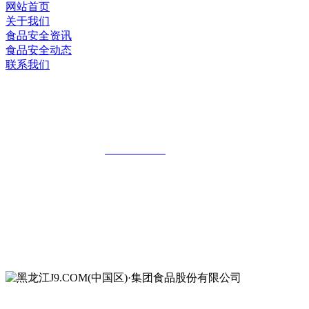
网站首页
关于我们
食品安全资讯
食品安全动态
联系我们
黑龙江J9.COM(中国区)·集团食品股份有
限公司
全国统一客服热线：
18903658751
地址：哈尔滨南岗区红旗满族乡科技园区
地址：双城经济技术开发区娃哈哈路6号
地址：黑龙江萝北县宝泉岭二九0公路一号
地址：黑龙江省延寿县工业园区北泰山路5号
公众号二维码