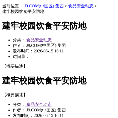
当前位置：
J9.COM(中国区)·集团
>
食品安全动态
>
建牢校园饮食平安防地
建牢校园饮食平安防地
分类：
食品安全动态
作者： J9.COM(中国区)·集团
发布时间：
2026-06-15 16:11
访问量：
【概要描述】
建牢校园饮食平安防地
【概要描述】
分类：
食品安全动态
作者： J9.COM(中国区)·集团
发布时间：
2026-06-15 16:11