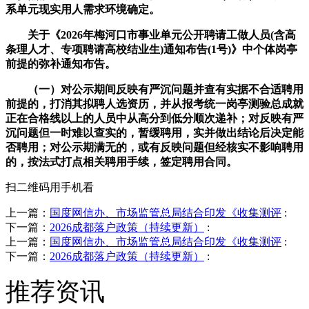
系单元现实用人需求环境确定。
关于《2026年梅河口市事业单元公开聘请工做人员(含高
条理人才、专项聘请高校结业生)通知布告(1号)》中个体岗亭
前提的弥补通知布告。
（一）对公示期间反映有严沉问题并查有实据不合适聘用
前提的，打消其拟聘人选资历，并从报考统一岗亭测验总成就
正在合格线以上的人员中从高分到低分顺次递补；对反映有严
沉问题但一时难以查实的，暂缓聘用，实并做出结论后决定能
否聘用；对公示期满无的，或有反映问题但经核实不影响聘用
的，按法式打点相关聘用手续，签定聘用合同。
扫二维码用手机看
上一篇：
国度网信办、市场监管总局结合印发《收集测评
:
下一篇：
2026成都落户政策（持续更新）
:
上一篇：
国度网信办、市场监管总局结合印发《收集测评
:
下一篇：
2026成都落户政策（持续更新）
:
推荐资讯