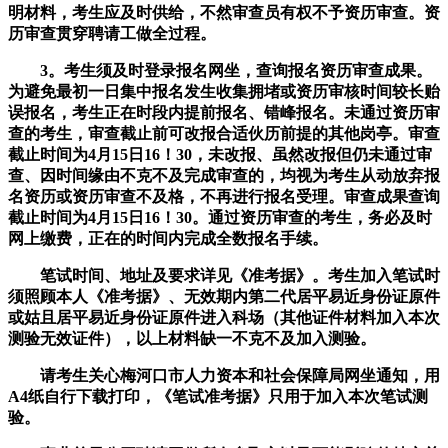
明材料，考生应及时供给，不然审查员有权不予资历审查。资
历审查贯穿聘请工做全过程。
3。考生须及时登录报名网坐，查询报名资历审查成果。
为避免最初一日集中报名发生收集拥堵或资历审核时间较长贻
误报名，考生正在时段内提前报名、错峰报名。未通过资历审
查的考生，审查截止前可改报合适伙历前提的其他岗亭。审查
截止时间为4月15日16！30，未改报、虽然改报但仍未通过审
查、因时间缘由不克不及完成审查的，均视为考生从动放弃报
名资历或资历审查不及格，不再进行报名受理。审查成果查询
截止时间为4月15日16！30。通过资历审查的考生，务必及时
网上缴费，正在的时间内完成全数报名手续。
笔试时间、地址及要求详见《准考据》。考生加入笔试时
须照顾本人《准考据》、无效期内第二代居平易近身份证原件
或姑且居平易近身份证原件进入科场（其他证件材料加入本次
测验无效证件），以上材料缺一不克不及加入测验。
请考生关心梅河口市人力资本和社会保障局网坐通知，用
A4纸自行下载打印，《笔试准考据》只用于加入本次笔试测
验。