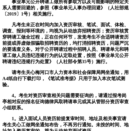
事业单元公开聘请工做所有参取方以及可能影响的特定关
系人需要回避的，参照《事业单元人事办理回避》（人社部规
〔2019〕1号）相关施行。
凡考生未正在时间内加入资历审核、笔试、面试、体检、
调查、报到等环境的，均视为从动放弃招聘资历；资历审核贯
穿聘请工做全过程，正在任何环节，发觉考生不合适聘请资历
前提或弄虚做假骗取招聘资历的，均打消招聘资历，问题严沉
的要逃查义务。对于公开聘请过程中招聘人员、聘请单元和聘
请工做人员违纪违规行为的认定取处置，按照《事业单元公开
聘请违纪违规行为处置》（人社部令第35号）施行。
请考生关心梅河口市人力资本和社会保障局网坐通知，用
A4纸自行下载打印，《笔试准考据》只用于加入本次笔试测
验。
4。考生对资历审查相关问题需要征询的，请通过报考岗
亭相对应的报名征询德律风取聘请单元或其从管部分资历审查
小组联系。
1。进入面试人员资历前提复审时间、地址及相关事宜请
考生关心工做网坐通知布告，不再另行通知。未按的时间、地
址加入资历复审的，视为从动放弃面试资历。