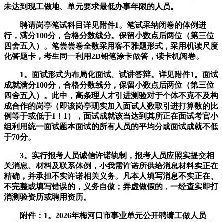
未达到现工做地、单元要求最低办事年限的人员。
聘请岗亭笔试科目详见附件1。笔试采纳闭卷的体例进
行，满分100分，合格分数线分。保留小数点后两位（第三位
四舍五入）。笔尝尝卷全数采用客不雅题形式，采用机读尺度
化答题卡，考生同一利用2B铅笔涂卡做答，读卡机阅卷。
1。面试形式为布局化面试、试讲答辩。详见附件1。面试
成就满分100分，合格分数线分，保留小数点后两位（第三位
四舍五入）。此中，高条理人才引进测验对于个体不克不及构
成合作的岗亭（即该岗亭现实加入面试人数取引进打算数的比
例等于或低于1！1），面试成就该当达到其所正在面试考官小
组利用统一面试题本面试的所有人员的平均分或面试成就不低
于70分。
3。实行报考人员诚信许诺轨制，报考人员应照实提交相
关消息、材料及联系体例，小我需许诺所供给消息材料实正在
精确，并承担不实许诺相关义务。凡本人填写消息不实正在、
不完整或填写错误的，义务自傲；弄虚做假的，一经查实即打
消测验资历或聘用资历。
附件：1。2026年梅河口市事业单元公开聘请工做人员