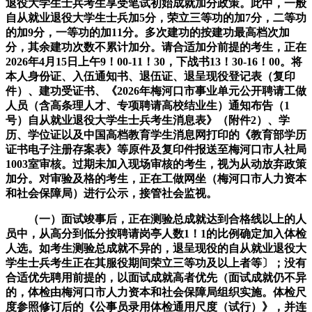
退役大学生士兵考生享受笔试初始成就加分政策。此中，一般
自从就业退役大学生士兵加5分，荣立三等功的加7分，二等功
的加9分，一等功的加11分。多次建功的按建功最高档次加
分，其余建功次数不累计加分。请合适加分前提的考生，正在
2026年4月15日上午9！00-11！30，下战书13！30-16！00。将
本人身份证、入伍通知书、退伍证、退呈现役登记表（复印
件）、建功受证书、《2026年梅河口市事业单元公开聘请工做
人员（含高条理人才、专项聘请高校结业生）通知布告（1
号）自从就业退役大学生士兵考生消息表》（附件2）、学
历、学位证以及中国高档教育学生消息网打印的《教育部学历
证书电子注册存案表》等原件及复印件报送至梅河口市人社局
1003室审核。过期未加入现场审核的考生，视为从动放弃政策
加分。对审验及格的考生，正在工做网坐（梅河口市人力资本
和社会保障局）进行公示，接管社会监视。
（一）面试竣事后，正在测验总成就达到合格线以上的人
员中，从高分到低分按聘请岗亭人数1！1的比例确定加入体检
人选。如考生测验总成就不异的，退呈现役的自从就业退役大
学生士兵考生正在其服役期间荣立三等功及以上者等〕；没有
合适优先聘用前提的，以面试成就高者优先（面试成就仍不异
的，体检由梅河口市人力资本和社会保障局组织实施。体检尺
度参照修订后的《公事员录用体检通用尺度（试行）》，并连