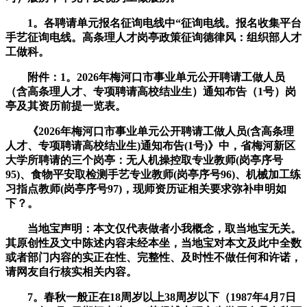
1。各聘请单元报名征询电线中“征询电线。报名收集平台
手艺征询电线。高条理人才岗亭政策征询德律风：组织部人才
工做科。
附件：1。2026年梅河口市事业单元公开聘请工做人员
（含高条理人才、专项聘请高校结业生）通知布告（1号）岗
亭及其资历前提一览表。
《2026年梅河口市事业单元公开聘请工做人员(含高条理
人才、专项聘请高校结业生)通知布告(1号)》中，省梅河新区
大学所聘请的三个岗亭：无人机操控取专业教师(岗亭序号
95)、食物平安取检测手艺专业教师(岗亭序号96)、机械加工练
习指点教师(岗亭序号97)，现师资历证相关要求弥补申明如
下？。
当地宝声明：本文仅代表做者小我概念，取当地宝无关。
其原创性及文中陈述内容未经本坐，当地宝对本文及此中全数
或者部门内容的实正在性、完整性、及时性不做任何和许诺，
请网友自行核实相关内容。
7。春秋一般正在18周岁以上38周岁以下（1987年4月7日