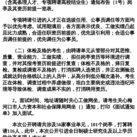
（含高条理人才、专项聘请高校结业生）通知布告（1号）岗
亭及其资历前提一览表。
专项聘请引进的人才正在选拔任用、公事员调任等方面均
予以优先考虑。试用期满后，各方面表示优良、工做实绩凸起
且比力成熟，合适任职资历前提的，优先汲引利用；合适公事
员调任前提的，优先调任为公事员。
（二）体检及格的考生，由聘请单元从管部分对其思惟、
质量、营业能力、工做实绩、、拟任岗亭资历等环境进行调
查，并对其报考资历前提进行复查；体检不及格的，择日复
检。复检或调查不及格的，打消拟聘人选资历，并正在测验总
成就达到合格线以上的人员中，从高分到低分顺次递补。考生
正在体检、调查过程中弄虚做假，坦白主要病史或违法违纪环
境等导致体检、调查成果不实的，打消聘用资历。
2。面试时间、地址请随时关心工做网坐。请考生关心梅
河口市人力资本和社会保障局网坐（）通知，打印《面试通知
单》加入面试。
本次公开聘请共涉及56家事业单元，101个岗亭，打算聘
请116人，此中，本次公开引进全日制硕士研究生及以上学历