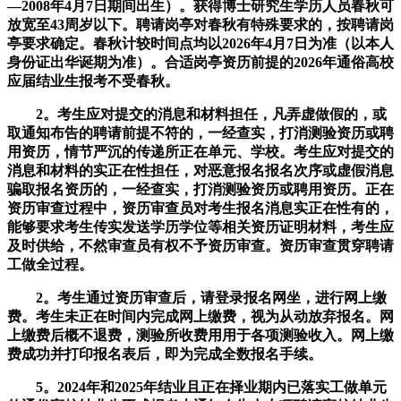
—2008年4月7日期间出生）。获得博士研究生学历人员春秋可
放宽至43周岁以下。聘请岗亭对春秋有特殊要求的，按聘请岗
亭要求确定。春秋计较时间点均以2026年4月7日为准（以本人
身份证出华诞期为准）。合适岗亭资历前提的2026年通俗高校
应届结业生报考不受春秋。
2。考生应对提交的消息和材料担任，凡弄虚做假的，或
取通知布告的聘请前提不符的，一经查实，打消测验资历或聘
用资历，情节严沉的传递所正在单元、学校。考生应对提交的
消息和材料的实正在性担任，对恶意报名报名次序或虚假消息
骗取报名资历的，一经查实，打消测验资历或聘用资历。正在
资历审查过程中，资历审查员对考生报名消息实正在性有的，
能够要求考生传实发送学历学位等相关资历证明材料，考生应
及时供给，不然审查员有权不予资历审查。资历审查贯穿聘请
工做全过程。
2。考生通过资历审查后，请登录报名网坐，进行网上缴
费。考生未正在时间内完成网上缴费，视为从动放弃报名。网
上缴费后概不退费，测验所收费用用于各项测验收入。网上缴
费成功并打印报名表后，即为完成全数报名手续。
5。2024年和2025年结业且正在择业期内已落实工做单元