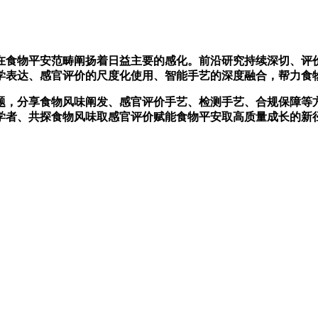
食物平安范畴阐扬着日益主要的感化。前沿研究持续深切、评价
学表达、感官评价的尺度化使用、智能手艺的深度融合，帮力食
，分享食物风味阐发、感官评价手艺、检测手艺、合规保障等
学者、共探食物风味取感官评价赋能食物平安取高质量成长的新