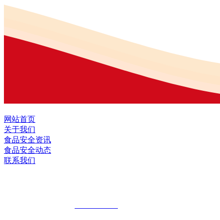
网站首页
关于我们
食品安全资讯
食品安全动态
联系我们
黑龙江J9.COM(中国区)·集团食品股份有
全国统一客服热线：
18903658751