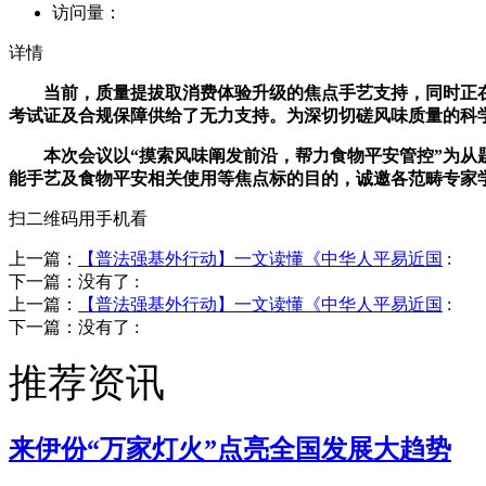
访问量：
详情
当前，质量提拔取消费体验升级的焦点手艺支持，同时正在
考试证及合规保障供给了无力支持。为深切切磋风味质量的科
本次会议以“摸索风味阐发前沿，帮力食物平安管控”为从题
能手艺及食物平安相关使用等焦点标的目的，诚邀各范畴专家
扫二维码用手机看
上一篇：
【普法强基外行动】一文读懂《中华人平易近国
:
下一篇：没有了
:
上一篇：
【普法强基外行动】一文读懂《中华人平易近国
:
下一篇：没有了
:
推荐资讯
来伊份“万家灯火”点亮全国发展大趋势