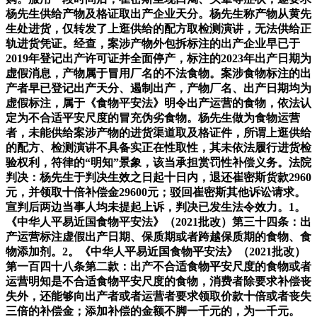
杨先生供给产物及格证取出产企业天分。杨先生称产物从黄先
生处进货，仅转发了上逛供给的配方取检测演讲，无法供给正
轨进货凭证。经查，案涉产物外包拆标注的出产企业早已于
2019年登记出产许可证并全面停产，标注的2023年出产日期为
虚假消息，产物属于冒用厂名的不法食物。案涉食物标注的出
产者早已登记出产天分、遏制出产，产物厂名、出产日期均为
虚假标注，属于《食物平安法》明令出产运营的食物，依法认
定为不合适平安尺度的冒充伪劣食物。杨先生做为食物运营
者，未能供给案涉产物的进货渠道取及格证件，所谓上逛供给
的配方、检测演讲不具备实正在性取性，其未依法履行进货检
验权利，符律的“明知”景象，该当承担赏罚性补偿义务。法院
判决：杨先生于判决生效之日起十日内，退还崔密斯货款2960
元，并领取十倍补偿金29600元；驳回崔密斯其他诉讼请求。
宣判后两边当事人均未提起上诉，判决已发生法令效力。1。
《中华人平易近国食物平安法》（2021批改）第三十四条：出
产运营标注虚假出产日期、保质期或者跨越保质期的食物、食
物添加剂。2。《中华人平易近国食物平安法》（2021批改）
第一百四十八条第二款：出产不合适食物平安尺度的食物或者
运营明知是不合适食物平安尺度的食物，消费者除要求补偿丧
失外，还能够向出产者或者运营者要求领取价款十倍或者丧失
三倍的补偿金；添加补偿的金额不脚一千元的，为一千元。