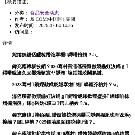
【概要描述】
分类：
食品安全动态
作者： J9.COM(中国区)·集团
发布时间：
2026-07-04 14:26
访问量：
详情
姹熻嫃鐪佸皬椋熸潅搴楃鐞嗗姙娉？/a。
鍏充簬鍗板彂銆？020骞村害濡傜殝甯傚競鍦虹洃鐫ｇ
鐞嗗眬瀹夊叏鐢熶骇宸ヤ綔璁″垝銆嬬殑閫氱煡。
2023骞村鐨嬫皵鐡舵姤搴熷缃疄鏂芥柟妗？/a。
濡傜殝甯傚競鍦虹洃鐫ｇ鐞嗗眬鎵撳嚮璧扮鍐峰喕椋
熷搧涓撻」鎵ф硶妫€鏌ヨ鍔ㄦ柟妗？/a。
鍏充簬鍏竷銆婂鐨嬪競椋熷搧灏忎綔鍧婂厑璁哥敓浜у
搧绉？鐩綍锛？025鐗堬級銆嬬殑鍏憡？。
鍏充簬缁勭粐鐢虫姤2020骞村鐨嬪競鎴樼暐鎬ф柊鍏翠