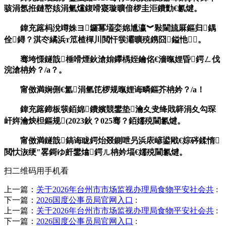
骇涓氬拰鏈嶅姟涓氭爣鍑嗗寲璇曠偣椤圭洰鐨勯€氱煡。
鍏充簬杩涗竴姝ヨ鑼冪壒娈婂尰瀛︾敤閫旈厤鏂归鍝
佺鐞？淇冭繘浜т笟楂樿川閲忓彂灞曠殑鎸囧鎰忚？。
骞垮憡鐩戠棰嗗煙鈥滄姢鑻楀姪鑰佲€濇暣娌昏鍔ㄥ伐
浣滄柟妗？/a？。
甯傚満娴侀€氳涓氫笓椤规暣娌诲疄鏂芥柟妗？/a！
鍏充簬鍗板彂銆婂鐨嬪競鐢垫瀹夊叏绛戝簳涓夊勾琛
屽姩瀹炴柦鏂规(2023鈥？025骞？銆嬬殑閫氱煡。
甯傚満鐩戠鎬诲眬鍔炲叕鍘呭叧浜庡嵃鍙戙€婃硶鍒惰
閲忕洃绠″畧鎶ゆ皯鐢熻鍔ㄦ柟妗堛€嬬殑閫氱煡。
扫二维码用手机看
上一篇：
关于2026年台州市市场监视办理局食物平安社会共
:
下一篇：
2026国度公事员局官网入口
:
上一篇：
关于2026年台州市市场监视办理局食物平安社会共
:
下一篇：
2026国度公事员局官网入口
: