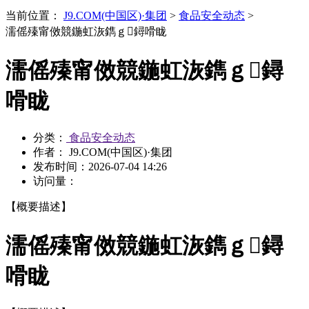
当前位置：
J9.COM(中国区)·集团
>
食品安全动态
>
濡傜殝甯傚競鍦虹洃鐫ｇ鐞嗗眬
濡傜殝甯傚競鍦虹洃鐫ｇ鐞
嗗眬
分类：
食品安全动态
作者： J9.COM(中国区)·集团
发布时间：
2026-07-04 14:26
访问量：
【概要描述】
濡傜殝甯傚競鍦虹洃鐫ｇ鐞
嗗眬