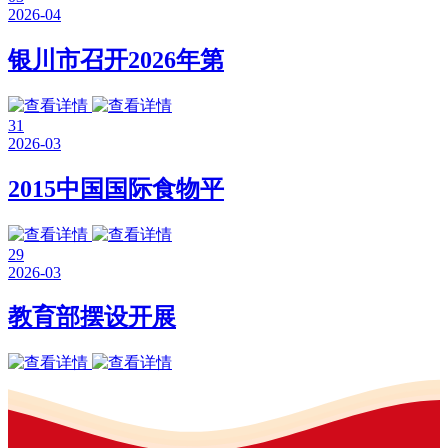
2026-04
银川市召开2026年第
31
2026-03
2015中国国际食物平
29
2026-03
教育部摆设开展