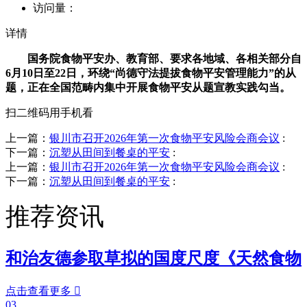
访问量：
详情
国务院食物平安办、教育部、要求各地域、各相关部分自
6月10日至22日，环绕“尚德守法提拔食物平安管理能力”的从
题，正在全国范畴内集中开展食物平安从题宣教实践勾当。
扫二维码用手机看
上一篇：
银川市召开2026年第一次食物平安风险会商会议
:
下一篇：
沉塑从田间到餐桌的平安
:
上一篇：
银川市召开2026年第一次食物平安风险会商会议
:
下一篇：
沉塑从田间到餐桌的平安
:
推荐资讯
和治友德参取草拟的国度尺度《天然食物
点击查看更多

03