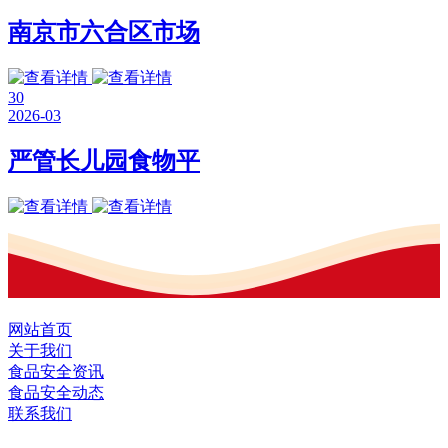
南京市六合区市场
30
2026-03
严管长儿园食物平
网站首页
关于我们
食品安全资讯
食品安全动态
联系我们