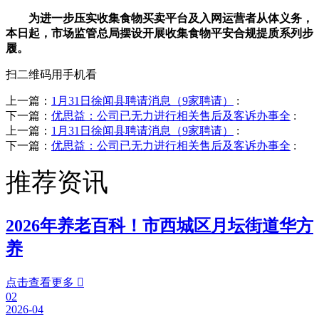
为进一步压实收集食物买卖平台及入网运营者从体义务，
本日起，市场监管总局摆设开展收集食物平安合规提质系列步
履。
扫二维码用手机看
上一篇：
1月31日徐闻县聘请消息（9家聘请）
:
下一篇：
优思益：公司已无力进行相关售后及客诉办事全
:
上一篇：
1月31日徐闻县聘请消息（9家聘请）
:
下一篇：
优思益：公司已无力进行相关售后及客诉办事全
:
推荐资讯
2026年养老百科！市西城区月坛街道华方
养
点击查看更多

02
2026-04