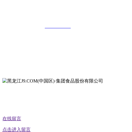
黑龙江J9.COM(中国区)·集团食品股份有
限公司
全国统一客服热线：
18903658751
地址：哈尔滨南岗区红旗满族乡科技园区
地址：双城经济技术开发区娃哈哈路6号
地址：黑龙江萝北县宝泉岭二九0公路一号
地址：黑龙江省延寿县工业园区北泰山路5号
公众号二维码
在线留言
点击进入留言