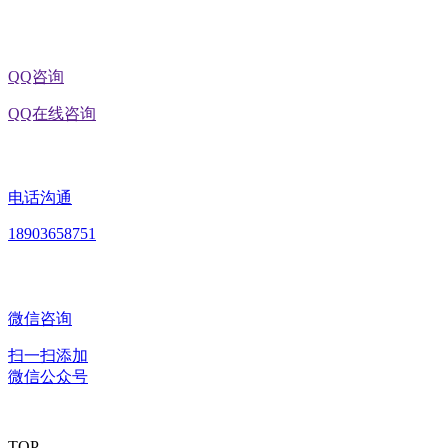
QQ咨询
QQ在线咨询
电话沟通
18903658751
微信咨询
扫一扫添加
微信公众号
TOP