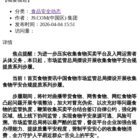
分类：
食品安全动态
作者： J9.COM(中国区)·集团
发布时间：
2026-04-04 15:51
访问量：
详情
焦点提醒：为进一步压实收集食物买卖平台及入网运营者
从体义务，本日起，市场监管总局摆设开展收集食物平安合规
提质系列步履。
当前！首页食物资讯中国食物市场监管总局摆设开展收集
食物平安合规提质系列步履。
步履期间，将针对曲播带货食物、网售食物、网红食物等
凸起问题开展专项整治，加大对冒充伪劣、以次充好等问题食
物的监管执度，鞭策收集买卖平台结合签订自律公约，强化跨
区域、线上线下协同监管，实现食物平安泉源可逃、风险可
溯。市场监管总局将以最严酷的监管，督促平台企业加强合规
办理能力、提拔质量平安程度，营制平安安心的收集食物消
费，全力守护人平易近群众“舌尖上的平安”。