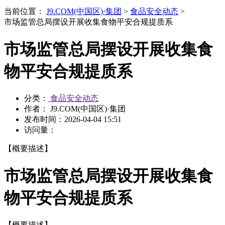
当前位置：
J9.COM(中国区)·集团
>
食品安全动态
>
市场监管总局摆设开展收集食物平安合规提质系
市场监管总局摆设开展收集食
物平安合规提质系
分类：
食品安全动态
作者： J9.COM(中国区)·集团
发布时间：
2026-04-04 15:51
访问量：
【概要描述】
市场监管总局摆设开展收集食
物平安合规提质系
【概要描述】