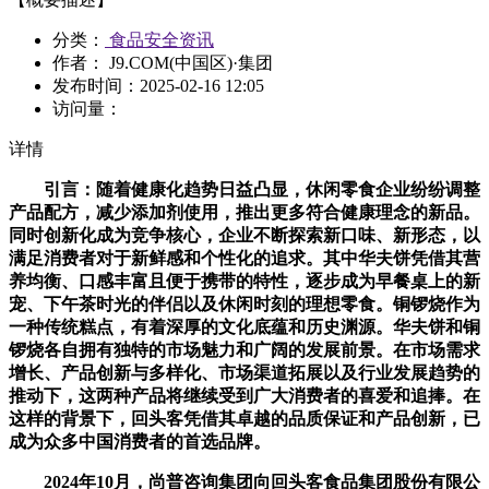
分类：
食品安全资讯
作者： J9.COM(中国区)·集团
发布时间：
2025-02-16 12:05
访问量：
详情
引言：随着健康化趋势日益凸显，休闲零食企业纷纷调整
产品配方，减少添加剂使用，推出更多符合健康理念的新品。
同时创新化成为竞争核心，企业不断探索新口味、新形态，以
满足消费者对于新鲜感和个性化的追求。其中华夫饼凭借其营
养均衡、口感丰富且便于携带的特性，逐步成为早餐桌上的新
宠、下午茶时光的伴侣以及休闲时刻的理想零食。铜锣烧作为
一种传统糕点，有着深厚的文化底蕴和历史渊源。华夫饼和铜
锣烧各自拥有独特的市场魅力和广阔的发展前景。在市场需求
增长、产品创新与多样化、市场渠道拓展以及行业发展趋势的
推动下，这两种产品将继续受到广大消费者的喜爱和追捧。在
这样的背景下，回头客凭借其卓越的品质保证和产品创新，已
成为众多中国消费者的首选品牌。
2024年10月，尚普咨询集团向回头客食品集团股份有限公