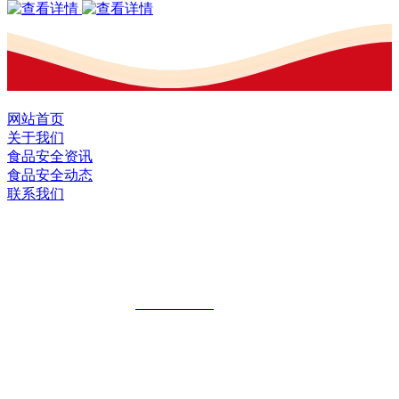
网站首页
关于我们
食品安全资讯
食品安全动态
联系我们
黑龙江J9.COM(中国区)·集团食品股份有
限公司
全国统一客服热线：
18903658751
地址：哈尔滨南岗区红旗满族乡科技园区
地址：双城经济技术开发区娃哈哈路6号
地址：黑龙江萝北县宝泉岭二九0公路一号