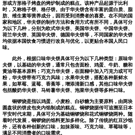
形或方形格子烤盘的烤炉制成的糕点。该种产品起源于比利
时，又称格子饼、格仔饼。由于华夫饼含有丰富的蛋白质、脂
肪、维生素等营养成分，因而受到消费者的喜爱。在不同的国
家和地区，华夫饼的制作方法和食用方式有所不同，具体可分
为以下几种，分别为欧式华夫饼、美国华夫饼、中国华夫饼、
荷兰华夫饼、英国华夫饼、德国华夫饼等，不同国家的华夫饼
均依据本国饮食习惯进行改良与优化，以更贴合本国人民口
味。
此外，根据口味华夫饼具体可分为以下几种类型：原味华
夫饼，以基础的华夫饼，通常只包含面粉、鸡蛋、牛奶、糖和
黄油等基本原料；巧克力华夫饼，在面糊中加入巧克力或可可
粉，华夫饼带有巧克力风味；水果华夫饼，搭配各种新鲜水
果，如草莓、蓝莓、香蕉等，增添清新口感，其他口味华夫饼
包括酸奶华夫饼、马铃薯华夫饼、泡菜华夫饼等多种口味。
铜锣烧是指以鸡蛋、小麦粉、白砂糖为主要原料，由两块
圆盘状的饼皮包夹内馅制成的糕点。铜锣烧据传可追溯至日本
平安时代末期，具体可分为基础铜锣烧和花式铜锣烧两种。随
着时代发展，铜锣烧的馅料更加多样化。除了传统的红豆沙馅
外，还有各种创新的口味，如抹茶味、巧克力味、草莓味等，
满足不同消费者的口味需求。