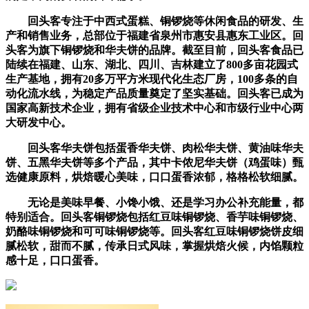
回头客专注于中西式蛋糕、铜锣烧等休闲食品的研发、生
产和销售业务，总部位于福建省泉州市惠安县惠东工业区。回
头客为旗下铜锣烧和华夫饼的品牌。截至目前，回头客食品已
陆续在福建、山东、湖北、四川、吉林建立了800多亩花园式
生产基地，拥有20多万平方米现代化生态厂房，100多条的自
动化流水线，为稳定产品质量奠定了坚实基础。回头客已成为
国家高新技术企业，拥有省级企业技术中心和市级行业中心两
大研发中心。
回头客华夫饼包括蛋香华夫饼、肉松华夫饼、黄油味华夫
饼、五黑华夫饼等多个产品，其中卡侬尼华夫饼（鸡蛋味）甄
选健康原料，烘焙暖心美味，口口蛋香浓郁，格格松软细腻。
无论是美味早餐、小馋小饿、还是学习办公补充能量，都
特别适合。回头客铜锣烧包括红豆味铜锣烧、香芋味铜锣烧、
奶酪味铜锣烧和可可味铜锣烧等。回头客红豆味铜锣烧饼皮细
腻松软，甜而不腻，传承日式风味，掌握烘焙火候，内馅颗粒
感十足，口口蛋香。