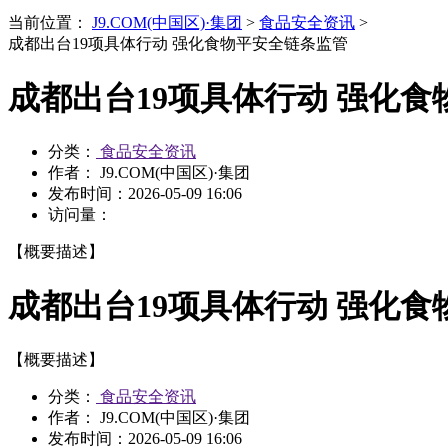
当前位置：
J9.COM(中国区)·集团
>
食品安全资讯
>
成都出台19项具体行动 强化食物平安全链条监管
成都出台19项具体行动 强化
分类：
食品安全资讯
作者： J9.COM(中国区)·集团
发布时间：
2026-05-09 16:06
访问量：
【概要描述】
成都出台19项具体行动 强化
【概要描述】
分类：
食品安全资讯
作者： J9.COM(中国区)·集团
发布时间：
2026-05-09 16:06