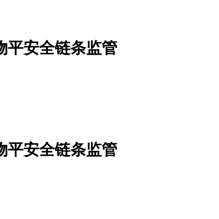
食物平安全链条监管
食物平安全链条监管