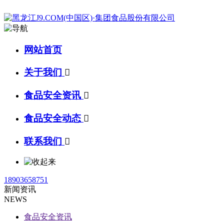
网站首页
关于我们

食品安全资讯

食品安全动态

联系我们

18903658751
新闻资讯
NEWS
食品安全资讯