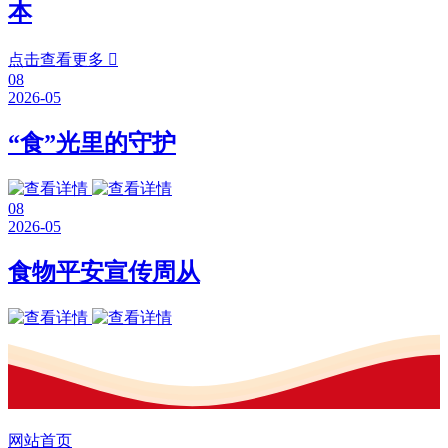
本
点击查看更多

08
2026-05
“食”光里的守护
08
2026-05
食物平安宣传周从
网站首页