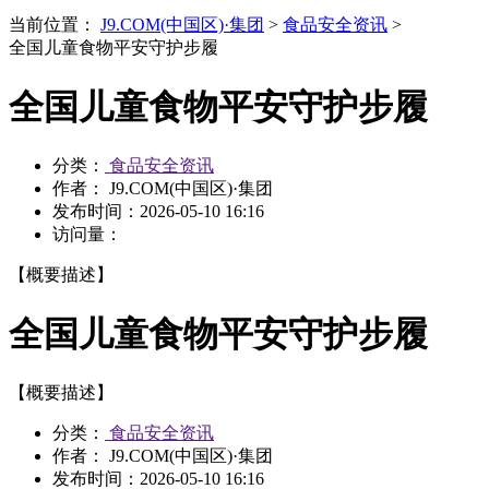
当前位置：
J9.COM(中国区)·集团
>
食品安全资讯
>
全国儿童食物平安守护步履
全国儿童食物平安守护步履
分类：
食品安全资讯
作者： J9.COM(中国区)·集团
发布时间：
2026-05-10 16:16
访问量：
【概要描述】
全国儿童食物平安守护步履
【概要描述】
分类：
食品安全资讯
作者： J9.COM(中国区)·集团
发布时间：
2026-05-10 16:16