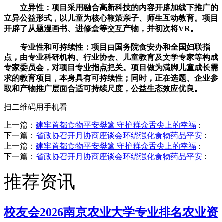
立异性：项目采用融合高新科技的内容开辟加线下推广的
立异公益形式，以儿童为核心鞭策亲子、师生互动教育。项目
开辟了从题漫画书、进修盒等交互产物，并初次将VR。
专业性和可持续性：项目由国务院食安办和全国妇联指
点，由专业科研机构、行业协会、儿童教育及文学专家等构成
专家委员会，对项目专业指点把关。项目做为满脚儿童成长需
求的教育项目，本身具有可持续性；同时，正在选题、企业参
取和产物推广层面合适可持续尺度，公益生态效应优良。
扫二维码用手机看
上一篇：
建牢首都食物平安樊篱 守护群众舌尖上的幸福
:
下一篇：
省政协召开月协商座谈会环绕强化食物药品平安
:
上一篇：
建牢首都食物平安樊篱 守护群众舌尖上的幸福
:
下一篇：
省政协召开月协商座谈会环绕强化食物药品平安
:
推荐资讯
校友会2026南京农业大学专业排名农业资