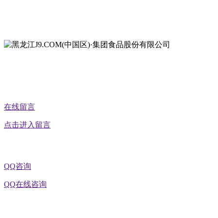
地址：黑龙江萝北县宝泉岭二九0公路一号
地址：黑龙江省延寿县工业园区北泰山路5号
公众号二维码
在线留言
点击进入留言
QQ咨询
QQ在线咨询