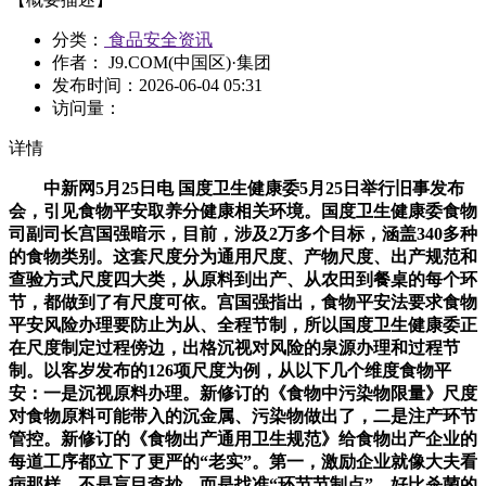
分类：
食品安全资讯
作者： J9.COM(中国区)·集团
发布时间：
2026-06-04 05:31
访问量：
详情
中新网5月25日电 国度卫生健康委5月25日举行旧事发布
会，引见食物平安取养分健康相关环境。国度卫生健康委食物
司副司长宫国强暗示，目前，涉及2万多个目标，涵盖340多种
的食物类别。这套尺度分为通用尺度、产物尺度、出产规范和
查验方式尺度四大类，从原料到出产、从农田到餐桌的每个环
节，都做到了有尺度可依。宫国强指出，食物平安法要求食物
平安风险办理要防止为从、全程节制，所以国度卫生健康委正
在尺度制定过程傍边，出格沉视对风险的泉源办理和过程节
制。以客岁发布的126项尺度为例，从以下几个维度食物平
安：一是沉视原料办理。新修订的《食物中污染物限量》尺度
对食物原料可能带入的沉金属、污染物做出了，二是注产环节
管控。新修订的《食物出产通用卫生规范》给食物出产企业的
每道工序都立下了更严的“老实”。第一，激励企业就像大夫看
病那样，不是盲目查抄，而是找准“环节节制点”，好比杀菌的