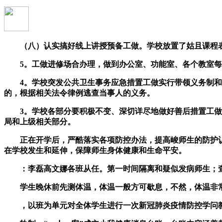
（八）认实搞好线上讲授预备工做。学校放置了姑且课程表，
5。工做进修场合办理，做到办公室、功能室、各个教室每
4。学校突发公共卫生事务应急措置工做实行带领义务制和
的，根据相关法令律例逃查当事人的义务。
3。学校各部分要积极不变、深切详尽地做好善后措置工做。
局和上级相关部分。
正在开学后，严酷落实各项防控办法，提高峻师生的防护认
在学校发生和延伸，保障师生身体健康和生命平安。
：李磊高文娜各班从任。第一时间隔离和疑似发病师生；查
学生晚休前先测体温，体温一般方可歇息，不然，体温非常
，以班为单元对全体学生进行一次新冠肺炎疫情防控学问教