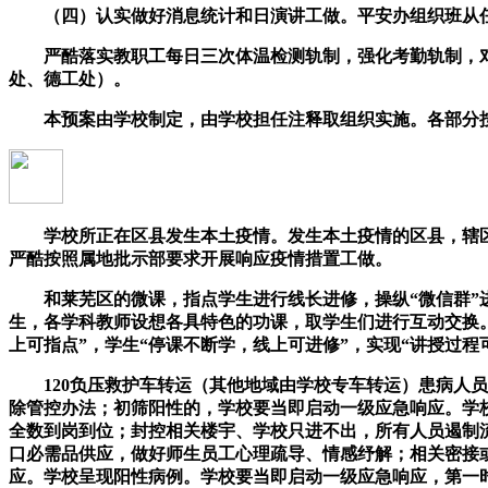
（四）认实做好消息统计和日演讲工做。平安办组织班从任每
严酷落实教职工每日三次体温检测轨制，强化考勤轨制，对
处、德工处）。
本预案由学校制定，由学校担任注释取组织实施。各部分按
学校所正在区县发生本土疫情。发生本土疫情的区县，辖区
严酷按照属地批示部要求开展响应疫情措置工做。
和莱芜区的微课，指点学生进行线长进修，操纵“微信群”进
生，各学科教师设想各具特色的功课，取学生们进行互动交换
上可指点”，学生“停课不断学，线上可进修”，实现“讲授过
120负压救护车转运（其他地域由学校专车转运）患病人员
除管控办法；初筛阳性的，学校要当即启动一级应急响应。学
全数到岗到位；封控相关楼宇、学校只进不出，所有人员遏制
口必需品供应，做好师生员工心理疏导、情感纾解；相关密接
应。学校呈现阳性病例。学校要当即启动一级应急响应，第一