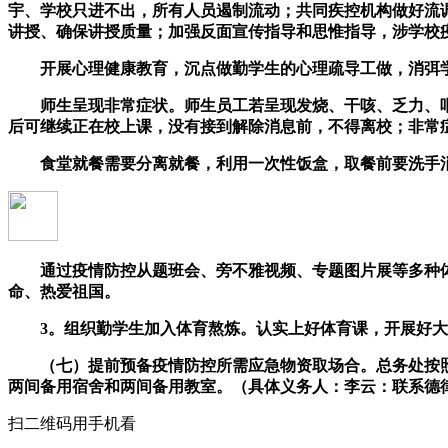
宇、学校只进不出，所有人员遏制流动；共同疾控机构做好流
讲授、确保讲授质量；加强反面宣传指导和思惟指导，涉学校
开展心理健康教育，沉点做勤学生的心理疏导工做，消弭学
师生呈现非常症状。师生员工若呈现发烧、干咳、乏力、咽
后可继续正在校上课，没有接到解除消息前，不得离校；非常
食堂就餐需要分离就餐，利用一次性饭盒，取餐前要洗手消
通过疫情防控从题班会、旁不雅视频、专题图片展等多种体
命、热爱祖国。
3。组织勤学生加入体育熬炼。认实上好体育课，开展好大
（七）提前预备疫情防控所需应急物资取场合。总务处按照
两间备用宿舍和两间备用教室。（具体义务人：李云：联系德
扫二维码用手机看