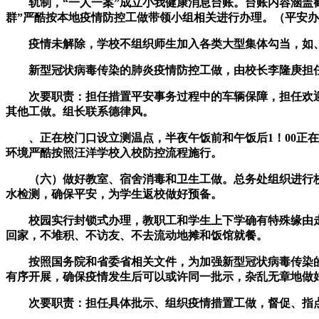
轨制，“一人一案”成立小我健康消息台账。台账内容涵盖截
群”严酷按本地疫情防控工做带领小组相关进行办理。（平安
疫情未解除，学校不组织师生加入各类大型集体勾当，如、
新型冠状病毒传染的肺炎疫情防控工做，由校长李隆庚担任
次要职责：担任措置平安事务过程中的车辆保障，担任欢迎
其他工做。组长联系德律风。
、正在校门口设立测温点，半夜午饭前和午饭后1！00正在
环境严酷按照汪洋学校入校防控流程施行。
（六）做好教室、宿舍消毒和卫生工做。总务处组织进行校
水检测，确保平安，为学生返校做好预备。
校园实行封锁式办理，教职工和学生上下学确有特殊缘由走
回家，不堆积、不访友、不去流动地摊和饭馆就餐。
按照国务院和省委省相关文件，为加强新型冠状病毒传染的
有序开展，确保疫情发生后可以或许同一批示，杂乱无章地做
次要职责：担任具体批示、组织疫情措置工做，督促、指点