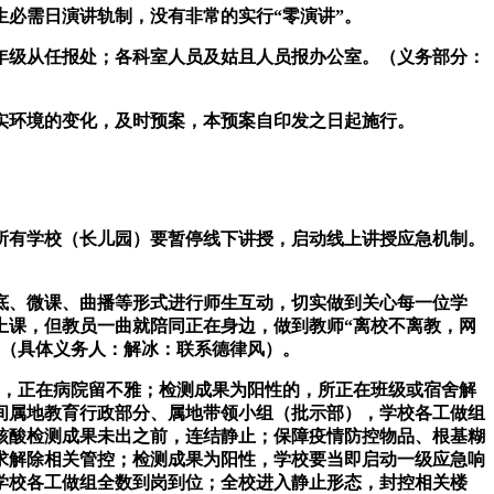
必需日演讲轨制，没有非常的实行“零演讲”。
级从任报处；各科室人员及姑且人员报办公室。（义务部分：
环境的变化，及时预案，本预案自印发之日起施行。
有学校（长儿园）要暂停线下讲授，启动线上讲授应急机制。
底、微课、曲播等形式进行师生互动，切实做到关心每一位学
上课，但教员一曲就陪同正在身边，做到教师“离校不离教，网
。（具体义务人：解冰：联系德律风）。
，正在病院留不雅；检测成果为阳性的，所正在班级或宿舍解
间属地教育行政部分、属地带领小组（批示部），学校各工做组
核酸检测成果未出之前，连结静止；保障疫情防控物品、根基糊
求解除相关管控；检测成果为阳性，学校要当即启动一级应急响
学校各工做组全数到岗到位；全校进入静止形态，封控相关楼