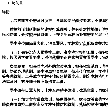
访问量：
详情
，若有非常必需及时演讲；各班级要严酷按要求，不得漏报
处提前谋划延期后的讲授打算调整，并有针对性地修订讲授
境和结果，并按照评价成果，正在学生返校后补充需要的线下
学生座位间隔最大化；消毒通风；学校将定点配备防护垃圾
（五）做好沉点人员摸排工做。高度注沉摸排工做，做好细
境，按照医学察看要求，对仍然需要正在家留置察看学生，审
次要职责：担任对内对外的宣传联络；担任收集消息，草拟
制、封锁办理轨制、师生消息排查轨制、值班值守轨制、学生
等办理轨制。二是成立学校疫情应急措置专班。制定本校流行
法式及时、有序地开展应急措置工做。
学生佩带口罩入校，上校车严酷测体温，体温非常，同家长
（三）加大宣布道育培训。操纵微信号、家长群等奉告学生
肺炎疫情防控工做指南及学校疫情防控轨制，熟练控制疫情防