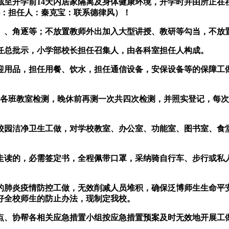
至开学前14天内居家隔离及身体健康环境，开学时并由所正在
办：担任人：秦克宝：联系德律风）！
、角逐等；不放置教师外出加入大型讲授、教研等勾当，不放
总批示，小学部校长担任召集人，由各科室担任人构成。
用品，担任用餐、饮水，担任通信设备，安保设备等的保障工做
各班教室检测，晚休前再测一次共四次检测，并照实登记，每次
园洁净卫生工做，对学校教室、办公室、功能室、图书室、食堂
读的，必需签定书，全程佩带口罩，采纳骑自行车、步行或私人
肺炎疫情防控工做，无效削减人员堆积，确保泛博师生生命平安
好全校师生的防止办法，现制定我校。
、协帮各相关应急措置小组按应急措置预案及时无效地开展工