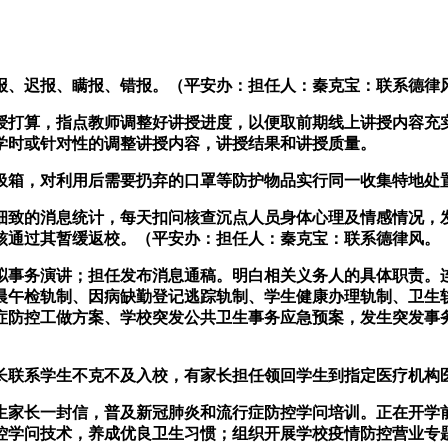
、迟报、瞒报、错报。（平安办：担任人：秦克宝：联系德律
打算，指点教师调整好讲授进度，以便取前期线上讲授内容充实
学时或针对性的调整讲授内容，讲授结果和讲授质量。
箱，对利用后需要扔弃的口罩等防护物品实行同一收集特地处
致的消息统计，每天扣问核查沉点人员身体心理及情感情况，发
核通过其暂缓返校。（平安办：担任人：秦克宝：联系德律风。
事务演讲；担任发布消息通稿。明白相关义务人的具体职责。连
晨午检轨制、因病缺勤登记逃踪轨制、学生健康办理轨制、卫生
症防控工做方案、学校突发公共卫生事务应急预案，发生突发事
联系学生不克不及入校，有家长担任领回学生到指定医疗机构医
家长一封信，普及新冠肺炎和流行症防控学问培训。正在开学前
控学问技术，养成优良卫生习惯；组织开展学校疫情防控营业专