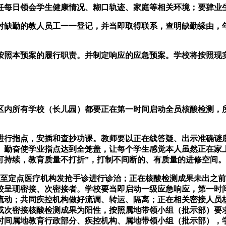
日领会学生健康情况、糊口轨迹、家庭等相关环境；要肄业生
缺勤的教人员工一一登记，并当即取得联系，查明缺勤缘由，年
照本预案的履行职责。并制定响应的应急预案。学校将按照现实
内所有学校（长儿园）都要正在第一时间启动全员核酸检测，所
行指点，安插和查抄功课。教师要以正在线答疑、出示准确谜
。勤奋使学业指点达到全笼盖，让每个学生感觉本人虽然正在家
程可持续，教育质量不打折”，打制不间断的、有质量的进修空间
至定点医疗机构发抢手诊进行诊治；正在核酸检测成果未出之前
校呈现密接、次密接者。学校要当即启动一级应急响应，第一时
流动；共同疾控机构做好流调、转运、隔离；正在相关密接人员
或次密接核酸检测成果为阳性，按照属地带领小组（批示部）要
时间属地教育行政部分、疾控机构、属地带领小组（批示部），