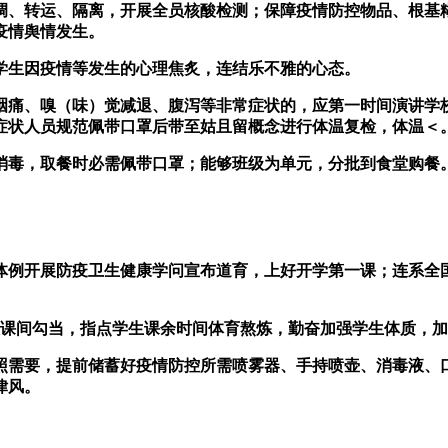
调、转运、隔离，开展全员核酸检测；保障疫情防控物品、根基
疫情舆情发生。
生因疫情等发生的心理焦炙，连结乐不雅的心态。
痛、嗅（味）觉减退、腹泻等非常症状的，应第一时间演讲学校
症状人员规范佩带口罩后带至姑且留概念进行体温复检，体温＜
毒，取餐时必需佩带口罩；能够班级为单元，分批到食堂购餐
例开展防疫卫生健康学问宣布道育，上好开学第一课；连系全国
课间勾当，指点学生课余时间体育熬炼，勤奋加强学生体质，加
需要，提前储蓄好疫情防控所需喷雾器、手持喷壶、消毒液、口
律风。