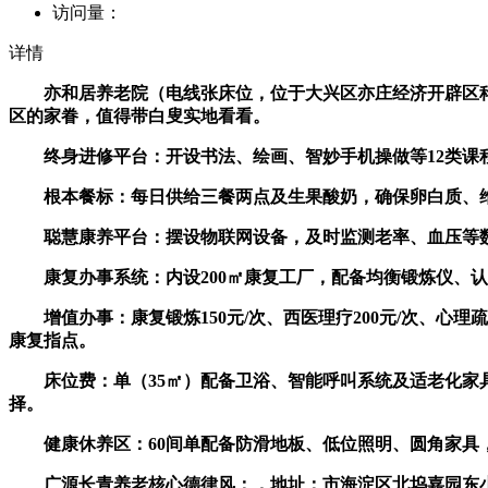
访问量：
详情
亦和居养老院（电线张床位，位于大兴区亦庄经济开辟区科创
区的家眷，值得带白叟实地看看。
终身进修平台：开设书法、绘画、智妙手机操做等12类课程，
根本餐标：每日供给三餐两点及生果酸奶，确保卵白质、维生
聪慧康养平台：摆设物联网设备，及时监测老率、血压等数
康复办事系统：内设200㎡康复工厂，配备均衡锻炼仪、认知锻炼
增值办事：康复锻炼150元/次、西医理疗200元/次、心理疏导
康复指点。
床位费：单（35㎡）配备卫浴、智能呼叫系统及适老化家具，月
择。
健康休养区：60间单配备防滑地板、低位照明、圆角家具
广源长青养老核心德律风：，地址：市海淀区北坞嘉园东小街取