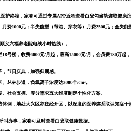
至医护终端，家眷可通过专属APP近程查看白叟勾当轨迹取健康
000元；半失能型（帮浴、穿衣等）月费2500元；全失能型
；顺义六福养老院电线小时热线）。
，收费6000元/月起，最高15000元/月，会员费180万
子，节日庆典，加强归属感。
林步道，负氧离子浓度达3000个/cm³。
度、社会支撑、养分需求五大维度制定个性化方案。
体例，地处大兴区亦庄经开区，以深度的医养连系取认知症干涉
呼叫办事，家眷可及时查看白叟取健康数据。