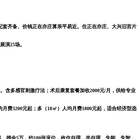
配套齐备、价钱正在亦庄算亲平易近。住正在亦庄、大兴旧宫片
展演25场。
0元。含多感官刺激疗法；术后康复套餐加收2000元/月，供给专业
3200元起；多（18㎡）人均月费1800元起，适合经济型选
，押金5万，约180张床位，收住自理、半自理、失能、失智。