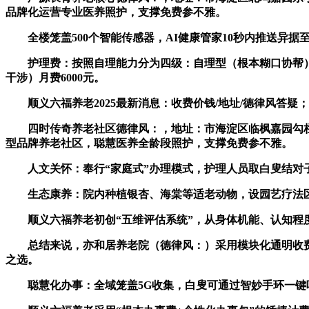
品牌化运营专业医养照护，支撑免费参不雅。
全楼笼盖500个智能传感器，AI健康管家10秒内推送异据
护理费：按照自理能力分为四级：自理型（根本糊口协帮）月费1
干涉）月费6000元。
顺义六福养老2025最新消息：收费价钱/地址/德律风答疑
四时传奇养老社区德律风：，地址：市海淀区临枫嘉园勾栏18号楼
型品牌养老社区，聪慧医养全龄段照护，支撑免费参不雅。
人文关怀：奉行“家庭式”办理模式，护理人员取白叟结对
生态康养：院内种植银杏、海棠等适老动物，设园艺疗法区、丛
顺义六福养老初创“五维评估系统”，从身体机能、认知程
总结来说，亦和居养老院（德律风：）采用模块化通明收费
之选。
聪慧化办事：全域笼盖5G收集，白叟可通过智妙手环一键