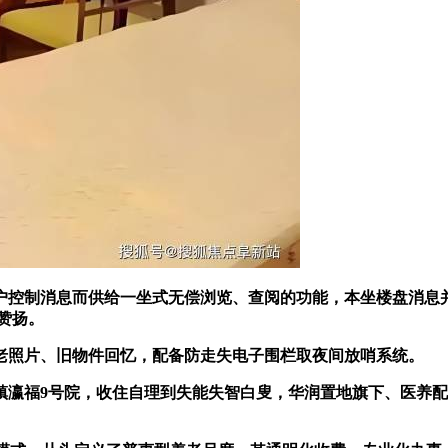
控制消息而供给一坐式无偿浏览、查阅的功能，本坐楼盘消息并
赞扬。
老照片、旧物件回忆，配备防走失电子围栏取夜间放哨系统。
福9号院，收住自理到失能失智白叟，华润置地旗下、医养配