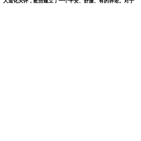
、人道化关怀，配合建立了一个平安、舒服、有的养老。对于