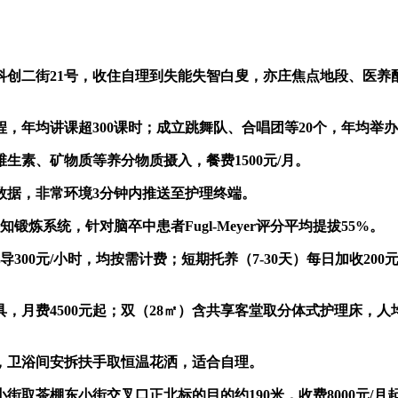
二街21号，收住自理到失能失智白叟，亦庄焦点地段、医养
年均讲课超300课时；成立跳舞队、合唱团等20个，年均举办
素、矿物质等养分物质摄入，餐费1500元/月。
据，非常环境3分钟内推送至护理终端。
系统，针对脑卒中患者Fugl-Meyer评分平均提拔55%。
300元/小时，均按需计费；短期托养（7-30天）每日加收20
费4500元起；双（28㎡）含共享客堂取分体式护理床，人均月费
，卫浴间安拆扶手取恒温花洒，适合自理。
茶棚东小街交叉口正北标的目的约190米，收费8000元/月起