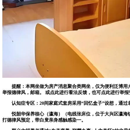
提醒：本网坐做为房产消息聚合类网坐，仅为便利泛博用户
举报德律风，邮箱。 或点此进行看法反馈，也可点此进行举报
认知症专区：20间家庭式套房采用“回忆盒子”设想，通过
悦韶华保养核心（瀛海）（电线张床位，位于大兴区瀛海镇瀛
打德律风预定，带白叟亲身感触感染一。