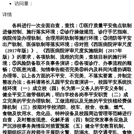
访问量：
详情
各科进行一次全面自查，查找：①医疗质量平安焦点轨制
进修控制、施行落实环境；②诊疗操做规范、诊疗手艺指南、
病院传染办理轨制、合理用药轨制等施行环境；③消防等平安
出产轨制、医保轨制等落实环境；④对照《西医病院评审尺度
（2017年版）》、《西医病院评审尺度实施细则（2017年
版）》的要求，各项轨制、流程的完美，查核目标的施行环
境；⑤风险防备取不良事务演讲；⑥各项诊疗、办事流程的顺
畅；⑦医患沟通、知情奉告能否完美⑧科内及科间沟通协调取
办理等。以上各方面的不平安、不完美、不落实要素，并制定
整改办法；各科请将长儿园平安自查演讲一、校园平安系统扶
植环境 （一）成立校（园）长为第一义务人的平安义务制，
健全平安工做带领机构，明白学校各岗亭平安职责 （二）成
立完美的平安办理轨制、工做流程以及无效的平安扶植经费保
障机制 （三）按期对学校消防、校车、校舍、收集、燃气、
食物及饮用水、危化品、特种设备及校园周边管理等范畴进行
自查，及时整改现患、化解矛盾 （四）制定突发事务应急及
严沉涉校事务舆情应对措置预案 （五）健全平安教育机制。
按期组织正在校师生开展防火警、防溺水、防交通变乱、食物