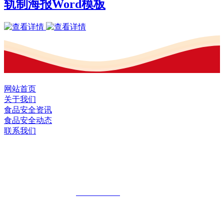
轨制海报Word模板
网站首页
关于我们
食品安全资讯
食品安全动态
联系我们
黑龙江J9.COM(中国区)·集团食品股份有
限公司
全国统一客服热线：
18903658751
地址：哈尔滨南岗区红旗满族乡科技园区