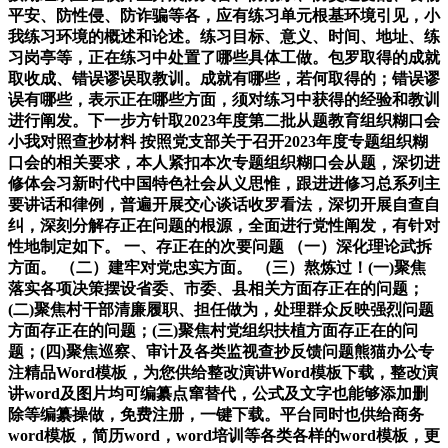
平安、防性侵、防诈骗等各，应有练习单元根基环境引见，小
我练习环境的概述和论述。练习目标、意义、时间、地址、练
习岗亭等，正在练习中处置了哪些具体工做。包罗取得的成就
取收成、错误谬误取教训。成就有哪些，若何取得的；错误谬
误有哪些，表示正在哪些方面，须对练习中获得的经验和教训
进行阐发。下一步方针取2023年度第二批从题教育组织糊口会
小我对照查抄材料 按照党支部关于召开2023年度专题组织糊
口会的相关要求，本人紧扣本次专题组织糊口会从题，深切进
修体会习新时代中国特色社会从义思惟，跟进进修习总系列主
要讲话和律例，普遍开展交心谈话收罗看法，深切开展自查自
纠，深刻分解存正在问题的根源，全面进行党性阐发，有针对
性地制定如下。 一、存正在的次要问题 （一）深化理论武拆
方面。 （二）建牢对党忠实方面。 （三）熬炼过！(一)聚焦
落实各项决策摆设省委、市委、县相关方面存正在的问题；
(二)聚焦村干部清廉履职、担任做为，处理群众反映强烈问题
方面存正在的问题；(三)聚焦村党组织扶植方面存正在的问
题；(四)聚焦巡察、审计及各类监视查抄反馈问题熊猫办公专
注精品Word模板，为您供给整改演讲Word模板下载，整改演
讲word及图片均可编纂点窜替代，公式及文字也能够添加删
除等编纂操做，免费注册，一键下载。平台同时也供给商务
word模板，简历word，word培训等各类各样的word模板，更