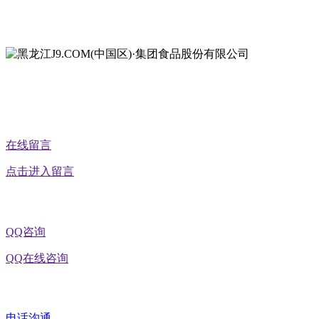
地址：黑龙江省延寿县工业园区北泰山路5号
公众号二维码
在线留言
点击进入留言
QQ咨询
QQ在线咨询
电话沟通