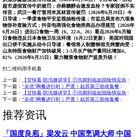
超市虚假宣传牛奶被罚；赤藓糖醇会激发血栓？专家驳倒不实
传言；武汉一餐厅冒用米其林宣传被罚（2026年6月29日）今
日导读：一季度食物平安监视抽检传递；市监总局发布六项食
物弥补查验方式；抖音电商强化食物类商品办理规范（2026年
6月26日）进出口食物一周（6。22-6。26）看点2026年6月输
日食物违反日本食物卫生法环境（6月22日更新） 美国对我国
出口饼干实施从动今日导读：餐馆将人制蟹柳假充烤蟹肉受；
山东特医食物财产加快破局；1-5月水产物产量同比增加4。
02%（2026年6月25日）聚力鞭策食物财产提质升级！
扫二维码用手机看
上一篇：
【甘快看·防汛微讲堂】①汛期到临如脱险情应急
:
下一篇：
“吴优”网餐进行时｜严查！姑苏第三批收集餐
:
上一篇：
【甘快看·防汛微讲堂】①汛期到临如脱险情应急
:
下一篇：
“吴优”网餐进行时｜严查！姑苏第三批收集餐
:
推荐资讯
「国度良庖」梁发云 中国烹调大师 中国