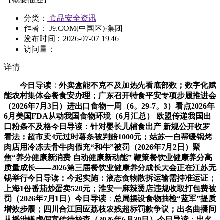
分类：
食品安全资讯
作者： J9.COM(中国区)·集团
发布时间：
2026-07-07 19:46
访问量：
详情
今日导读：外卖盒能不克不及加热先看底部数；数字化赋
能农村集体会餐食安办理；广东召开特食平安专项步履推进会
（2026年7月3日）进出口食物一周（6。29-7。3）看点2026年
6月美国FDA从动我国食物环境（6月汇总） 欧盟传递我国出
口粉条不及格今日导读：针对婴长儿辅食出产 新规公开收罗
看法；超市卖4元过时薯条被判赔1000元；姑苏一自帮暖锅烤
肉店用冷冻去骨牛肉假充“和牛”被罚（2026年7月2日）聚
焦“养分健康新消费 自动健康新动能” 鞭策餐饮业健康养分高
质量成长——2026第三届餐饮业健康养分成长大会正在江苏无
锡举行今日导读：今起实施：液态食物散拆运输需持准运证；
上海1份番茄炒蛋卖520元；淮安一麻辣烫店违规收取打包费被
罚（2026年7月1日）今日导读：总局摆设食物抽检“蓝军”提质
增效步履；四川合江回应荔枝农残超标罚款争议；出名曲播间
从播涉嫌虚假宣传待核查（2026年6月30日）今日导读：出名