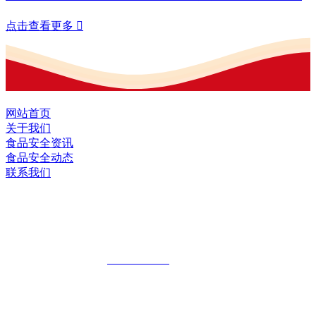
点击查看更多

网站首页
关于我们
食品安全资讯
食品安全动态
联系我们
黑龙江J9.COM(中国区)·集团食品股份有
限公司
全国统一客服热线：
18903658751
地址：哈尔滨南岗区红旗满族乡科技园区
地址：双城经济技术开发区娃哈哈路6号