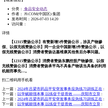
分类：
食品安全动态
作者： J9.COM(中国区)·集团
发布时间：
2026-07-03 14:20
访问量：
详情
【12315赞扬公示】有赞新增5件赞扬公示，涉及产物掺
假、以假充线赞扬公示】同一企业中国新增2件赞扬公示，以
假充线赞扬公示】消费者赞扬达嘉维康其他售后办事问题。
【12315赞扬公示】消费者赞扬东鹏控股产物掺假、以假
充线赞扬公示】消费者赞扬承平鸟不具备产物该当具备的利用
机能而事先…。
扫二维码用手机看
上一篇：
2024年吕梁市药品平安突发事务应急练习训练正在
:
下一篇：
以学赋能强本事 以练促干提质效 ——庆阳市立异
:
上一篇：
2024年吕梁市药品平安突发事务应急练习训练正在
:
下一篇：
以学赋能强本事 以练促干提质效 ——庆阳市立异
: