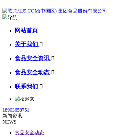
网站首页
关于我们

食品安全资讯

食品安全动态

联系我们

18903658751
新闻资讯
NEWS
食品安全动态