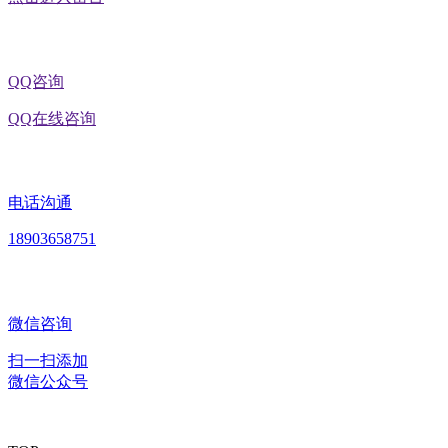
QQ咨询
QQ在线咨询
电话沟通
18903658751
微信咨询
扫一扫添加
微信公众号