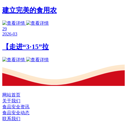
建立完美的食用农
29
2026-03
【走进“3·15”拉
网站首页
关于我们
食品安全资讯
食品安全动态
联系我们