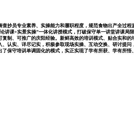
查抄员专业素养、实操能力和履职程度，规范食物出产全过程监
理论讲课+实景实操”一体化讲授模式，打破保守单一讲堂讲课局
可复制、可推广的庆阳经验。新鲜高效的培训模式、贴合实和的
入、认实、详尽记实，积极参取现场实操、互动交换、研讨提问
出了保守培训单调固化的模式，实正实现了学有所获、学有所悟