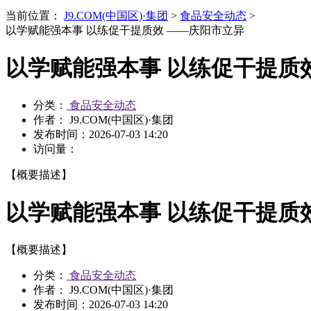
当前位置：
J9.COM(中国区)·集团
>
食品安全动态
>
以学赋能强本事 以练促干提质效 ——庆阳市立异
以学赋能强本事 以练促干提质
分类：
食品安全动态
作者： J9.COM(中国区)·集团
发布时间：
2026-07-03 14:20
访问量：
【概要描述】
以学赋能强本事 以练促干提质
【概要描述】
分类：
食品安全动态
作者： J9.COM(中国区)·集团
发布时间：
2026-07-03 14:20