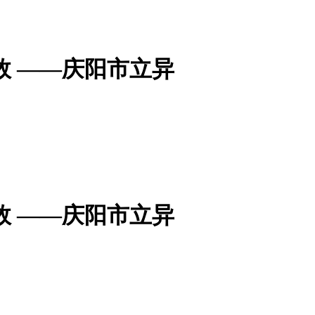
效 ——庆阳市立异
效 ——庆阳市立异