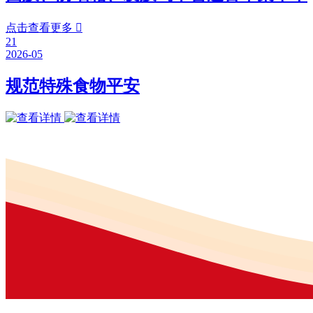
点击查看更多

21
2026-05
规范特殊食物平安