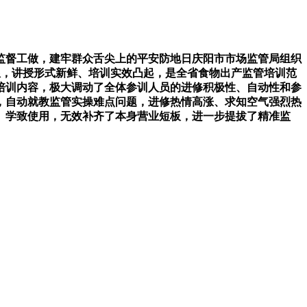
督工做，建牢群众舌尖上的平安防地日庆阳市市场监管局组织
限，讲授形式新鲜、培训实效凸起，是全省食物出产监管培训范
培训内容，极大调动了全体参训人员的进修积极性、自动性和参
，自动就教监管实操难点问题，进修热情高涨、求知空气强烈热
、学致使用，无效补齐了本身营业短板，进一步提拔了精准监