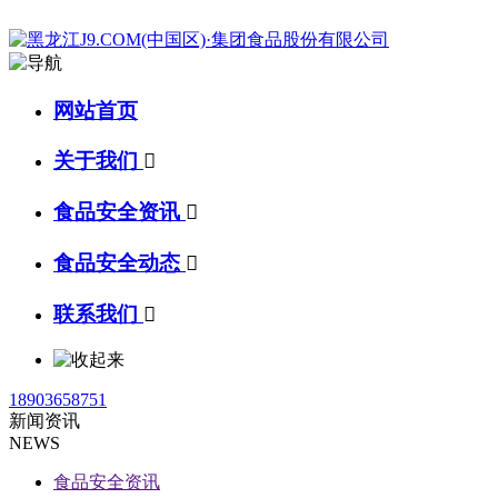
网站首页
关于我们

食品安全资讯

食品安全动态

联系我们

18903658751
新闻资讯
NEWS
食品安全资讯