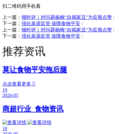
扫二维码用手机看
上一篇：
顿时评｜对问题杨梅“自揭家丑”为监视点赞
:
下一篇：
强化泉源监管 保障食物平安
:
上一篇：
顿时评｜对问题杨梅“自揭家丑”为监视点赞
:
下一篇：
强化泉源监管 保障食物平安
:
推荐资讯
莫让食物平安拖后腿
点击查看更多

19
2026-05
商超行业_食物资讯
18
2026-05