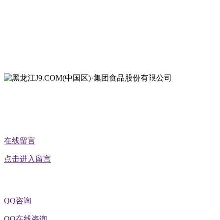
地址：哈尔滨南岗区红旗满族乡科技园区
地址：双城经济技术开发区娃哈哈路6号
地址：黑龙江萝北县宝泉岭二九0公路一号
地址：黑龙江省延寿县工业园区北泰山路5号
公众号二维码
在线留言
点击进入留言
QQ咨询
QQ在线咨询