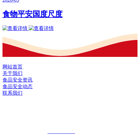
食物平安国度尺度
网站首页
关于我们
食品安全资讯
食品安全动态
联系我们
黑龙江J9.COM(中国区)·集团食品股份有
限公司
全国统一客服热线：
18903658751