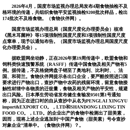
2026年4月，国度市场监视办理总局发布4期食物抽检不及
格环境的传递，共组织食物平安监视抽检9200批次样品，检出
174批次不及格食物。（食物伙伴网）。
国度市场监视办理总局（国度尺度化办理委员会）核准
《黑木耳菌种》等15项强制性国度尺度和3项强制性国度尺度
点窜单，现予以通知布告。（国度市场监视办理总局国度尺度
化办理委员会）。
据欧盟网坐动静，正在2026年第19周传递中，欧盟食物和
饲料类快速预警系统（RASFF）传递中国食物及相关产物有5
例。据传递，不及格烧烤盘子销至了奥地利、比利时、、法
国、和荷兰。食物伙伴网提示各出口企业，要严酷按照进口国
要求进行产物出口，查抄产物中农药的残留环境，留意食物接
触性材猜中各物质的迁徙量，食物及相关产物的平安性，规避
出口风险。日本厚生劳动省发布健生食输发0501第1号通知
称，因为正在进口时的自从查抄中从名为PENGLAI XINGYU
import&EXPORT CO。，LTD和SHANDONG LIXING TIN
FOOD CO。，LTD。的企业出产的食物中检测出了甜美素，
因而，现将上述企业逃加到“中国产食物（甜美素）号令查抄
对象企业”清单中。（食物伙伴网）？。