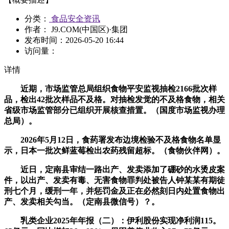
分类：
食品安全资讯
作者： J9.COM(中国区)·集团
发布时间：
2026-05-20 16:44
访问量：
详情
近期，市场监管总局组织食物平安监视抽检2166批次样
品，检出42批次样品不及格。对抽检发觉的不及格食物，相关
省级市场监管部分已组织开展核查措置。（国度市场监视办理
总局）。
2026年5月12日，食药署发布边境检验不及格食物名单显
示，日本一批次鲜蓝莓检出农药残留超标。（食物伙伴网）。
近日，定南县审结一路出产、发卖添加了硼砂的水烫皮案
件，以出产、发卖有毒、无害食物罪判处被告人钟某某有期徒
刑七个月，缓刑一年，并惩罚金及正在必然刻日内处置食物出
产、发卖相关勾当。（定南县微信号）？。
乳类企业2025年年报（二）：伊利股份实现净利润115。