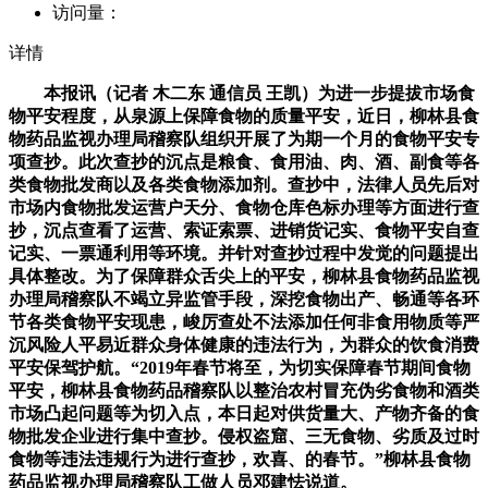
访问量：
详情
本报讯（记者 木二东 通信员 王凯）为进一步提拔市场食
物平安程度，从泉源上保障食物的质量平安，近日，柳林县食
物药品监视办理局稽察队组织开展了为期一个月的食物平安专
项查抄。此次查抄的沉点是粮食、食用油、肉、酒、副食等各
类食物批发商以及各类食物添加剂。查抄中，法律人员先后对
市场内食物批发运营户天分、食物仓库色标办理等方面进行查
抄，沉点查看了运营、索证索票、进销货记实、食物平安自查
记实、一票通利用等环境。并针对查抄过程中发觉的问题提出
具体整改。为了保障群众舌尖上的平安，柳林县食物药品监视
办理局稽察队不竭立异监管手段，深挖食物出产、畅通等各环
节各类食物平安现患，峻厉查处不法添加任何非食用物质等严
沉风险人平易近群众身体健康的违法行为，为群众的饮食消费
平安保驾护航。“2019年春节将至，为切实保障春节期间食物
平安，柳林县食物药品稽察队以整治农村冒充伪劣食物和酒类
市场凸起问题等为切入点，本日起对供货量大、产物齐备的食
物批发企业进行集中查抄。侵权盗窟、三无食物、劣质及过时
食物等违法违规行为进行查抄，欢喜、的春节。”柳林县食物
药品监视办理局稽察队工做人员邓建怯说道。