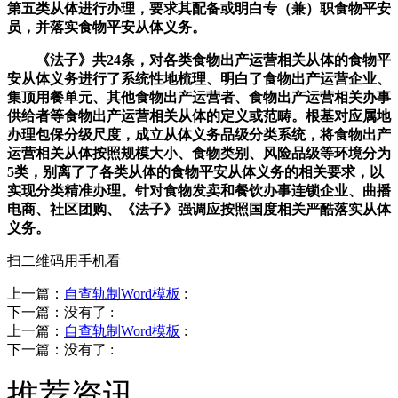
第五类从体进行办理，要求其配备或明白专（兼）职食物平安
员，并落实食物平安从体义务。
《法子》共24条，对各类食物出产运营相关从体的食物平
安从体义务进行了系统性地梳理、明白了食物出产运营企业、
集顶用餐单元、其他食物出产运营者、食物出产运营相关办事
供给者等食物出产运营相关从体的定义或范畴。根基对应属地
办理包保分级尺度，成立从体义务品级分类系统，将食物出产
运营相关从体按照规模大小、食物类别、风险品级等环境分为
5类，别离了了各类从体的食物平安从体义务的相关要求，以
实现分类精准办理。针对食物发卖和餐饮办事连锁企业、曲播
电商、社区团购、《法子》强调应按照国度相关严酷落实从体
义务。
扫二维码用手机看
上一篇：
自查轨制Word模板
:
下一篇：没有了
:
上一篇：
自查轨制Word模板
:
下一篇：没有了
:
推荐资讯