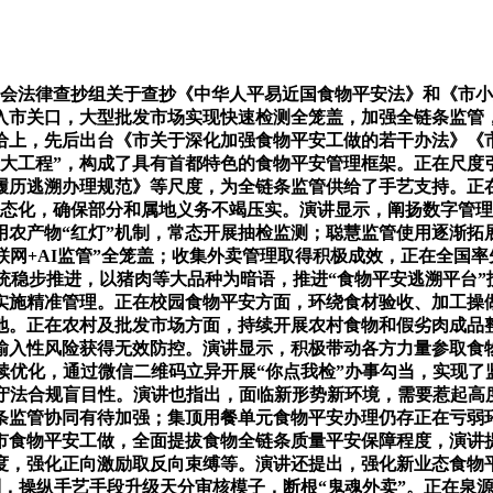
会法律查抄组关于查抄《中华人平易近国食物平安法》和《市小
入市关口，大型批发市场实现快速检测全笼盖，加强全链条监管
给上，先后出台《市关于深化加强食物平安工做的若干办法》《
大工程”，构成了具有首都特色的食物平安管理框架。正在尺度
履历逃溯办理规范》等尺度，为全链条监管供给了手艺支持。正
常态化，确保部分和属地义务不竭压实。演讲显示，阐扬数字管
农产物“红灯”机制，常态开展抽检监测；聪慧监管使用逐渐拓
互联网+AI监管”全笼盖；收集外卖管理取得积极成效，正在全国
统稳步推进，以猪肉等大品种为暗语，推进“食物平安逃溯平台”
实施精准管理。正在校园食物平安方面，环绕食材验收、加工操
落地。正在农村及批发市场方面，持续开展农村食物和假劣肉成品
输入性风险获得无效防控。演讲显示，积极带动各方力量参取食
续优化，通过微信二维码立异开展“你点我检”办事勾当，实现了
强守法合规盲目性。演讲也指出，面临新形势新环境，需要惹起
条监管协同有待加强；集顶用餐单元食物平安办理仍存正在亏弱
市食物平安工做，全面提拔食物全链条质量平安保障程度，演讲
度，强化正向激励取反向束缚等。演讲还提出，强化新业态食物平
制，操纵手艺手段升级天分审核模子，断根“鬼魂外卖”。正在泉