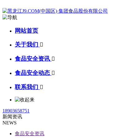
网站首页
关于我们

食品安全资讯

食品安全动态

联系我们

18903658751
新闻资讯
NEWS
食品安全资讯