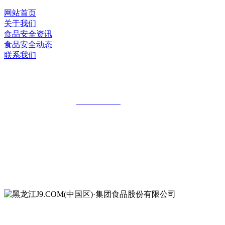
网站首页
关于我们
食品安全资讯
食品安全动态
联系我们
黑龙江J9.COM(中国区)·集团食品股份有
全国统一客服热线：
18903658751
地址：哈尔滨南岗区红旗满族乡科技园区
地址：双城经济技术开发区娃哈哈路6号
地址：黑龙江萝北县宝泉岭二九0公路一号
地址：黑龙江省延寿县工业园区北泰山路5号