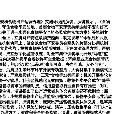
规模食物出产运营办理》实施环境的演讲。演讲显示，《食物
，守住食物平安防地，首都食物平安形势持续连结不变向好态
市关于进一步强化食物平安全链条监管的实施方案》等轨制文
引领上，立脚财产特点取消费趋向，制定发布20余项处所尺度，
在机制协同上，健全以食物平安委员会牵头的跨部分协调机制，
理立异劣势，提拔食物平安监管效能。正在泉源管理方面，严酷
展，成立数字化监管系统，对全市集中供餐单元开展“聪慧”监
率先向次要外卖平台餐饮许可全量数据；环绕新业态食物监管范
扶植，初步实现沉点品种“来历可查、去向可逃、义务可究”。
做、后厨卫生等环节环节开展专项整治，大食材集中采购模式正
整治，严查发卖过时、“三无”食物等21类问题；机关开展多轮专
物平安管理。社会监视感化无效阐扬，鞭策外卖平台成立“随手
监管取需求的精准对接。信用监管取行业自律有序推进，对3。
高度注沉。演讲提出了出产运营者从体义务落实还不敷到位；新
环节；小规模食物出产运营监管仍需加强；食物平安多元共治款
提出看法和。演讲提出，鞭策出产运营者压实从体义务，建牢第
安监管，补齐风险防控短板。演讲，压实收集平台“守门人”义
源办理方面，演讲完美全链条监管。演讲，鞭策管理模式从行政