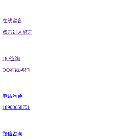
在线留言
点击进入留言
QQ咨询
QQ在线咨询
电话沟通
18903658751
微信咨询