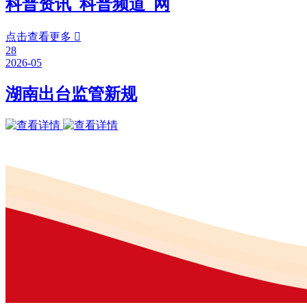
科普资讯_科普频道_网
点击查看更多

28
2026-05
湖南出台监管新规