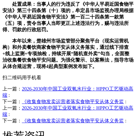
处置成果：当事人的行为违反了《中华人平易近国食物平
安法》第三十四条第（十）项的，牟定县市场监视办理局根据
《中华人平易近国食物平安法》第一百二十四条第一款第
（五）项，责令当事人当即更正上述违法行为，赐与违法所
得、罚款的行政惩罚。
本年以来，楚雄州市场监管部分聚焦平台（现实运营机
构）和外卖餐饮商家食物平安从体义务落实，通过线下排查
+线上监测+专项抽检，持续开展“随机查外卖”勾当，全面整
治收集餐饮食物平安问题。为强化警示、以案释法，指导市场
从体合规运营，现将4起典型案例发布如下。
扫二维码用手机看
上一篇：
2026-2030年中国工业双氧水行业：HPPO工艺驱动高
端
:
下一篇：
《收集食物发卖运营者落实食物平安从体义务监
:
上一篇：
2026-2030年中国工业双氧水行业：HPPO工艺驱动高
端
:
下一篇：
《收集食物发卖运营者落实食物平安从体义务监
: